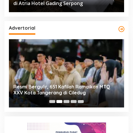
di Atria Hotel Gading Serpong
Advertorial
ng
Resmi Bergulir, 651 Kafilah Ramaikan MTQ
D
XXV Kota Tangerang di Ciledug
2
Mi