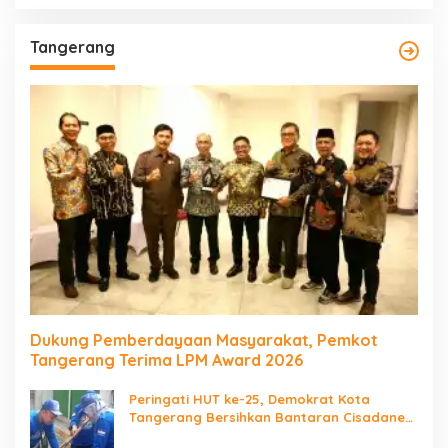
Tangerang
Dukung Pemberdayaan Masyarakat, Pemkot
Tangerang Terima LPM Award 2026
Peringati HUT ke-25, Demokrat Kota
Tangerang Bersihkan Bantaran Cisadane
dan Tanam Pohon