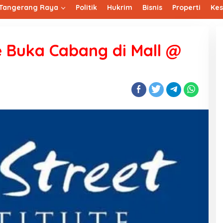
Tangerang Raya
Politik
Hukrim
Bisnis
Properti
Ke
te Buka Cabang di Mall @