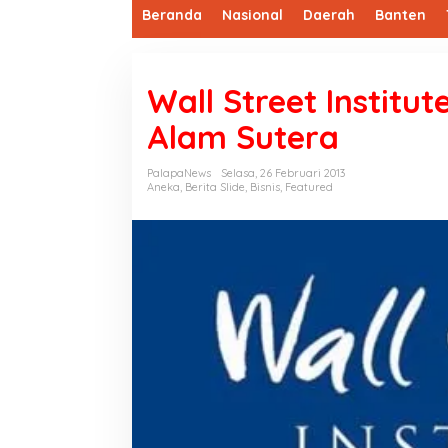
Beranda
Nasional
Daerah
Banten
Wall Street Institu
Alam Sutera
PalapaNews
Selasa, 26 Februari 2013
Aneka
,
Berita Slide
,
Bisnis
,
Featured