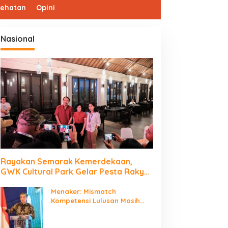
sehatan
Opini
Nasional
Rayakan Semarak Kemerdekaan,
GWK Cultural Park Gelar Pesta Rakyat
2026
Menaker: Mismatch
Kompetensi Lulusan Masih
Jadi Tantangan Dunia Kerja