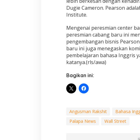
lebih berkesan dengan kehadira
Dugie Cameron. Pearson adalah
Institute.
Mengenai peresmian center ba
peresmian cabang baru ini men
pengembangan bisnis Pearson 
baru ini juga menegaskan kom
pembelajaran bahasa Inggris ya
katanya.(rls/awa)
Bagikan ini:
Angusman Rakshit
Bahasa Ingg
Palapa News
Wall Street
I