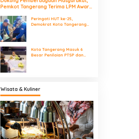
Dukung Pemberdayaan Masyarakat,
Pemkot Tangerang Terima LPM Award
2026
Peringati HUT ke-25,
Demokrat Kota Tangerang
Bersihkan Bantaran Cisadane
dan Tanam Pohon
Kota Tangerang Masuk 6
Besar Penilaian PTSP dan
Percepatan Berusaha
Nasional
Wisata & Kuliner