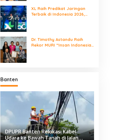
XL Raih Predikat Jaringan
Terbaik di Indonesia 2026,
Babak Baru Persaingan
Jaringan Nasional!
Dr. Timothy Astandu Raih
Rekor MURI “Insan Indonesia
yang Mengunjungi Negara
Berdaulat Terbanyak”
Banten
DPUPR Banten Relokasi Kabel
Udara ke Bawah Tanah di Jalan