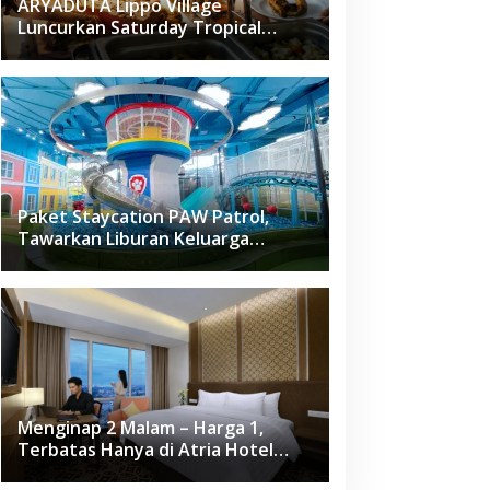
ARYADUTA Lippo Village
Luncurkan Saturday Tropical
Brunch
Paket Staycation PAW Patrol,
Tawarkan Liburan Keluarga
Menyenangkan Hanya di Herloom
Hotel BSD
Menginap 2 Malam – Harga 1,
Terbatas Hanya di Atria Hotel
Gading Serpong