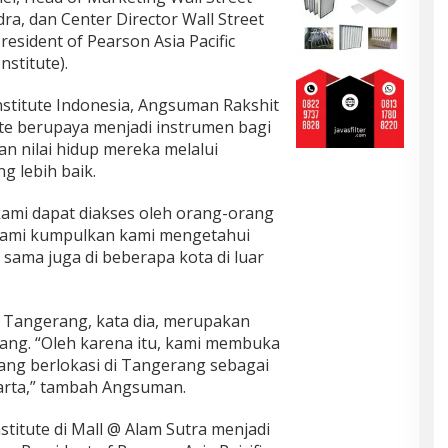
ra, dan Center Director Wall Street
President of Pearson Asia Pacific
nstitute).
Institute Indonesia, Angsuman Rakshit
ute berupaya menjadi instrumen bagi
n nilai hidup mereka melalui
 lebih baik.
 kami dapat diakses oleh orang-orang
g kami kumpulkan kami mengetahui
ama juga di beberapa kota di luar
e Tangerang, kata dia, merupakan
ang. “Oleh karena itu, kami membuka
yang berlokasi di Tangerang sebagai
karta,” tambah Angsuman.
stitute di Mall @ Alam Sutra menjadi