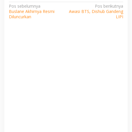
Navigasi
Pos sebelumnya
Pos berikutnya
Buslane Akhirnya Resmi
Awasi BTS, Dishub Gandeng
pos
Diluncurkan
LIPI