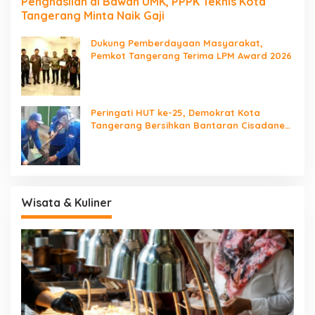
Penghasilan di Bawah UMK, PPPK Teknis Kota
Tangerang Minta Naik Gaji
Dukung Pemberdayaan Masyarakat,
Pemkot Tangerang Terima LPM Award 2026
Peringati HUT ke-25, Demokrat Kota
Tangerang Bersihkan Bantaran Cisadane
dan Tanam Pohon
Wisata & Kuliner