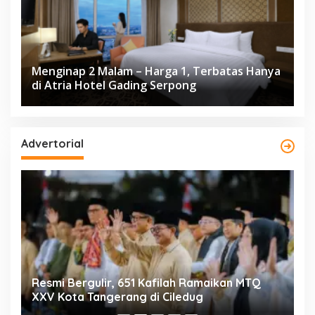
Menginap 2 Malam – Harga 1, Terbatas Hanya
di Atria Hotel Gading Serpong
Advertorial
ng
Resmi Bergulir, 651 Kafilah Ramaikan MTQ
D
XXV Kota Tangerang di Ciledug
2
Mi