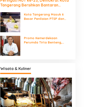
Peringati HUT ke-25, Demokrat Kota
Tangerang Bersihkan Bantaran
Cisadane dan Tanam Pohon
Kota Tangerang Masuk 6
Besar Penilaian PTSP dan
Percepatan Berusaha
Nasional
Promo Kemerdekaan
Perumda Tirta Benteng,
Biaya Sambungan Baru Air
Bersih Cuma Rp237 Ribu
Wisata & Kuliner