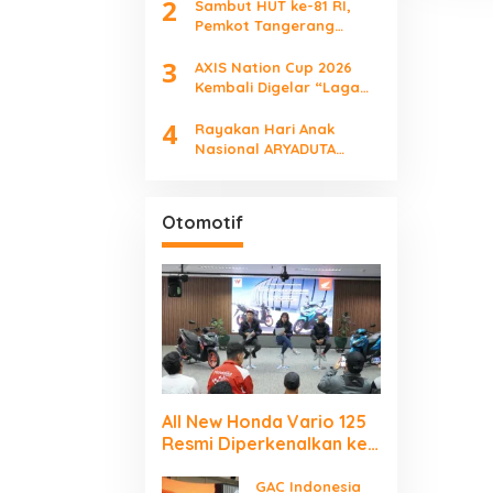
2
Mengunjungi Negara
Sambut HUT ke-81 RI,
Berdaulat Terbanyak”
Pemkot Tangerang
Tebar Diskon Pajak
3
hingga 45 Persen
AXIS Nation Cup 2026
Kembali Digelar “Laga
Para Juara”
4
Rayakan Hari Anak
Nasional ARYADUTA
Lippo Village Ajak
Keluarga
Otomotif
All New Honda Vario 125
Resmi Diperkenalkan ke
Publik Jakarta–
Tangerang
GAC Indonesia