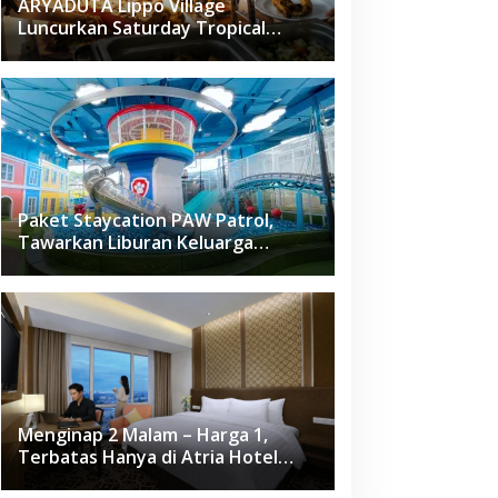
ARYADUTA Lippo Village
Luncurkan Saturday Tropical
Brunch
Paket Staycation PAW Patrol,
Tawarkan Liburan Keluarga
Menyenangkan Hanya di Herloom
Hotel BSD
Menginap 2 Malam – Harga 1,
Terbatas Hanya di Atria Hotel
Gading Serpong