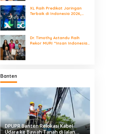
XL Raih Predikat Jaringan
Terbaik di Indonesia 2026,
Babak Baru Persaingan
Jaringan Nasional!
Dr. Timothy Astandu Raih
MP KP Ciparay dan SMP 1
Kota Tangerang Masuk 6
Rekor MURI “Insan Indonesia
utawaringin Juara Puncak
Besar Penilaian PTSP dan
yang Mengunjungi Negara
LN Mobile Jalan Juara
Percepatan Berusaha
Berdaulat Terbanyak”
EVA Spike Nation 2026
Nasional
Banten
DPUPR Banten Relokasi Kabel
Udara ke Bawah Tanah di Jalan