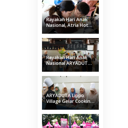
Anak-anak Asuhan
SOS Children’s
Villages di Indonesia
Rayakan Hari Anak
Nasional, Atria Hotel
Gading Serpong
Gelar Family Coloring
Competition
Rayakan Hari Anak
Nasional ARYADUTA
Lippo Village Ajak
Keluarga
ARYADUTA Lippo
Village Gelar Cooking
Class Sapta Rasa