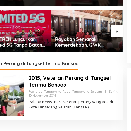
»
an Semarak
Peringati HUT ke-25,
S
dekaan, GWK
Demokrat Kota Tangerang
K
l Park Gelar Pesta
Bersihkan Bantaran
P
 2026
Cisadane dan Tanam Pohon
J
n Perang di Tangsel Terima Bansos
2015, Veteran Perang di Tangsel
Terima Bansos
Featured
,
Tangerang Raya
,
Tangerang Selatan
|
Senin,
Oleh
10 November 2014
PalapaNews
Palapa News- Para veteran perang yang ada di
Kota Tangerang Selatan (Tangsel)