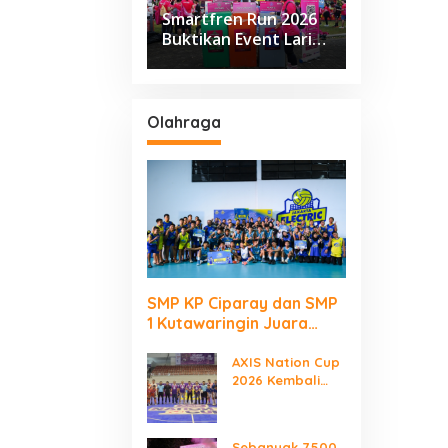
Smartfren Run 2026
Buktikan Event Lari
Besar Berjalan Tanpa
Kirim Sampah ke TPA
Olahraga
SMP KP Ciparay dan SMP
1 Kutawaringin Juara
Puncak PLN Mobile Jalan
Juara JEVA Spike Nation
AXIS Nation Cup
2026 Kembali
2026
Digelar “Laga
Para Juara”
Sebanyak 7.500