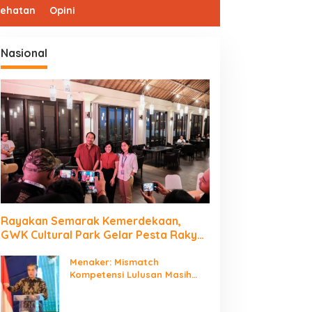
sehatan
Opini
Nasional
Rayakan Semarak Kemerdekaan,
GWK Cultural Park Gelar Pesta Rakyat
2026
Menaker: Mismatch
Kompetensi Lulusan Masih
Jadi Tantangan Dunia Kerja