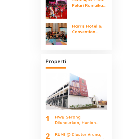
Pelari Ramaikan
SMARTFREN RUN
2026
Harris Hotel &
Convention
Serpong Gelar
“Women Make It
Mindfully”
International
Yoga Day
Properti
1
HWB Serang
Diluncurkan, Hunian
Mulai Rp101 Juta Bidik
2
Pekerja Kawasan
RUMI @ Cluster Aruna,