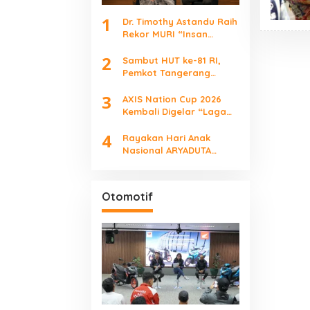
1
Dr. Timothy Astandu Raih
Rekor MURI “Insan
Indonesia yang
2
Mengunjungi Negara
Sambut HUT ke-81 RI,
Berdaulat Terbanyak”
Pemkot Tangerang
Tebar Diskon Pajak
3
hingga 45 Persen
AXIS Nation Cup 2026
Kembali Digelar “Laga
Para Juara”
4
Rayakan Hari Anak
Nasional ARYADUTA
Lippo Village Ajak
Keluarga
Otomotif