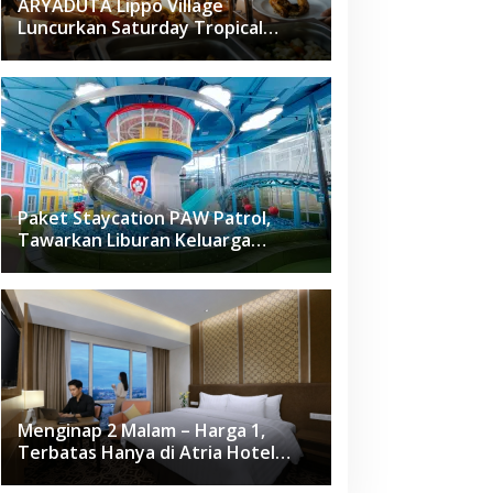
ARYADUTA Lippo Village
Luncurkan Saturday Tropical
Brunch
Paket Staycation PAW Patrol,
Tawarkan Liburan Keluarga
Menyenangkan Hanya di Herloom
Hotel BSD
Menginap 2 Malam – Harga 1,
Terbatas Hanya di Atria Hotel
Gading Serpong