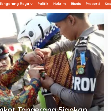
Tangerang Raya
Politik
Hukrim
Bisnis
Properti
Ke
emkot Tangerang Siapkan