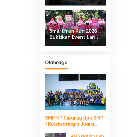
Class Sapta Rasa
Smartfren Run 2026
Buktikan Event Lari
Besar Berjalan Tanpa
Kirim Sampah ke TPA
Olahraga
SMP KP Ciparay dan SMP
1 Kutawaringin Juara
Puncak PLN Mobile Jalan
Juara JEVA Spike Nation
AXIS Nation Cup