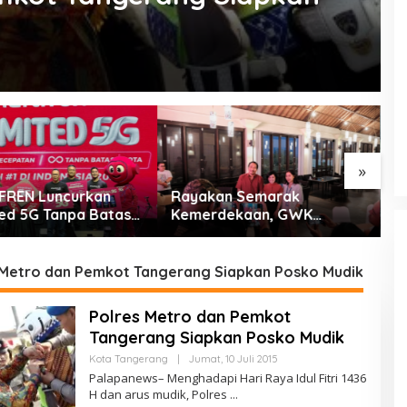
»
an Semarak
Peringati HUT ke-25,
S
dekaan, GWK
Demokrat Kota Tangerang
K
l Park Gelar Pesta
Bersihkan Bantaran
P
 2026
Cisadane dan Tanam Pohon
J
 Metro dan Pemkot Tangerang Siapkan Posko Mudik
Polres Metro dan Pemkot
Tangerang Siapkan Posko Mudik
Oleh
Kota Tangerang
|
Jumat, 10 Juli 2015
PalapaNews
Palapanews– Menghadapi Hari Raya Idul Fitri 1436
H dan arus mudik, Polres