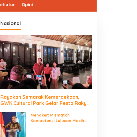
sehatan
Opini
Nasional
Rayakan Semarak Kemerdekaan,
GWK Cultural Park Gelar Pesta Rakyat
2026
Menaker: Mismatch
Kompetensi Lulusan Masih
Jadi Tantangan Dunia Kerja