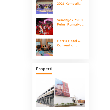
2026 Kembali
2026
Digelar “Laga
Para Juara”
Sebanyak 7.500
Pelari Ramaikan
SMARTFREN RUN
2026
Harris Hotel &
Convention
Serpong Gelar
“Women Make It
Mindfully”
International
Yoga Day
Properti