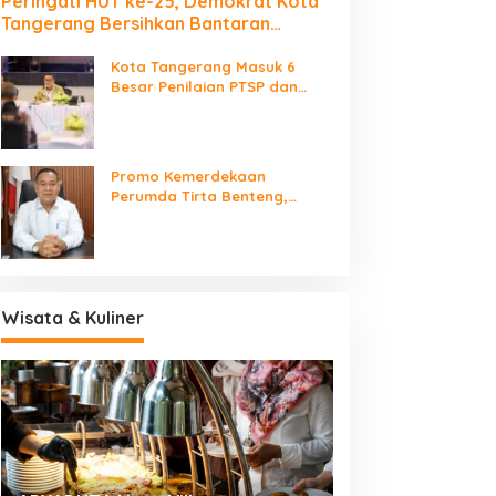
Peringati HUT ke-25, Demokrat Kota
Tangerang Bersihkan Bantaran
Cisadane dan Tanam Pohon
Kota Tangerang Masuk 6
Besar Penilaian PTSP dan
Percepatan Berusaha
Nasional
Promo Kemerdekaan
Perumda Tirta Benteng,
Biaya Sambungan Baru Air
Bersih Cuma Rp237 Ribu
Wisata & Kuliner