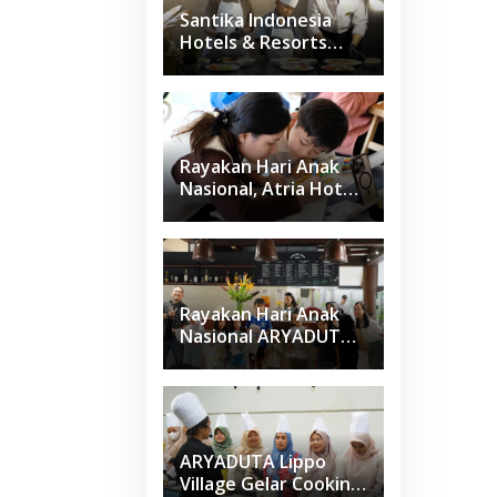
Santika Indonesia
Hotels & Resorts
Kenalkan Dunia
Perhotelan Kepada
Anak-anak Asuhan
SOS Children’s
Villages di Indonesia
Rayakan Hari Anak
Nasional, Atria Hotel
Gading Serpong
Gelar Family Coloring
Competition
Rayakan Hari Anak
Nasional ARYADUTA
Lippo Village Ajak
Keluarga
ARYADUTA Lippo
Village Gelar Cooking