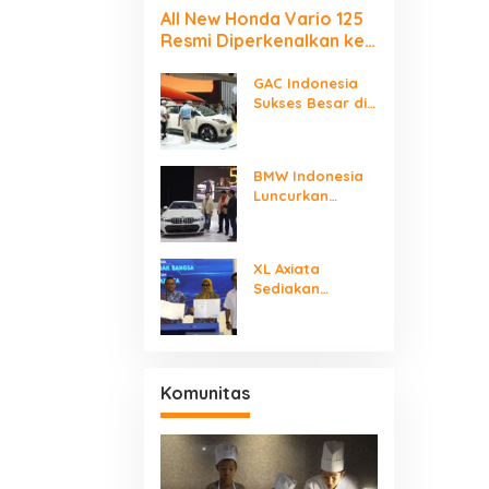
All New Honda Vario 125
Resmi Diperkenalkan ke
Publik Jakarta–
Tangerang
GAC Indonesia
Sukses Besar di
GIIAS 2025, AION
UT Jadi Mobil
Listrik Terlaris
BMW Indonesia
dan Terfavorit
Luncurkan
Sedan Sporty
Legendaris BMW
320i M Sport,
XL Axiata
Ada Penawaran
Sediakan
Istimewa untuk
Layanan ICT
Model Termewah
Dukung Industri
Mobil Listrik
Nasional
Komunitas