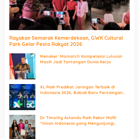
Rayakan Semarak Kemerdekaan, GWK Cultural
Park Gelar Pesta Rakyat 2026
Menaker: Mismatch Kompetensi Lulusan
Masih Jadi Tantangan Dunia Kerja
XL Raih Predikat Jaringan Terbaik di
Indonesia 2026, Babak Baru Persaingan
Jaringan Nasional!
Dr. Timothy Astandu Raih Rekor MURI
“Insan Indonesia yang Mengunjungi
Negara Berdaulat Terbanyak”