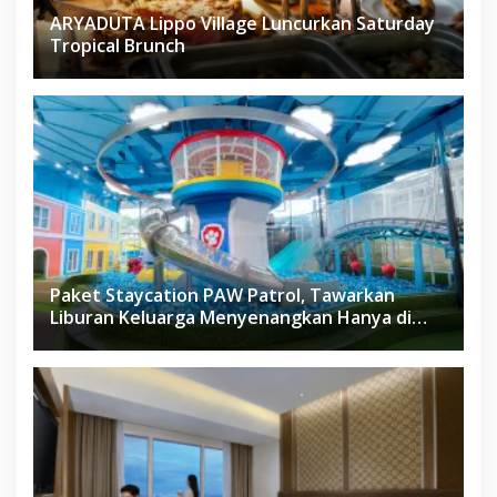
ARYADUTA Lippo Village Luncurkan Saturday
Tropical Brunch
Paket Staycation PAW Patrol, Tawarkan
Liburan Keluarga Menyenangkan Hanya di
Herloom Hotel BSD