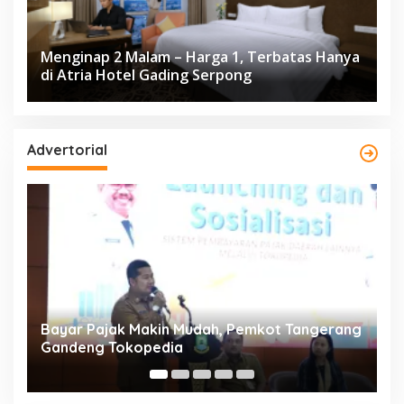
Menginap 2 Malam – Harga 1, Terbatas Hanya
di Atria Hotel Gading Serpong
Advertorial
ng
Resmi Bergulir, 651 Kafilah Ramaikan MTQ
D
XXV Kota Tangerang di Ciledug
2
Mi