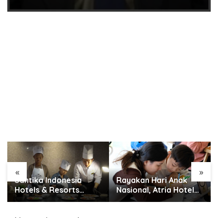
«
»
Rayakan Hari Anak
Bukan Sekadar
Nasional, Atria Hotel
Kenyang, Anak dan Ibu
Gading Serpong Gelar
Hamil di Tangsel
Family Coloring
Didorong Rutin