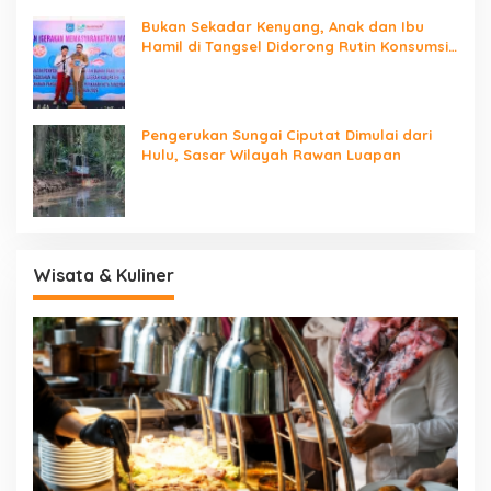
Pemerintahan
Bukan Sekadar Kenyang, Anak dan Ibu
Hamil di Tangsel Didorong Rutin Konsumsi
Ikan
Pengerukan Sungai Ciputat Dimulai dari
Hulu, Sasar Wilayah Rawan Luapan
Wisata & Kuliner