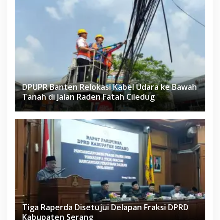
DPUPR Banten Relokasi Kabel Udara ke Bawah
Tanah di Jalan Raden Fatah Ciledug
Tiga Raperda Disetujui Delapan Fraksi DPRD
Kabupaten Serang