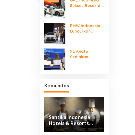
Tangerang
Sukses Besar di
GIIAS 2025, AION
UT Jadi Mobil
Listrik Terlaris
BMW Indonesia
dan Terfavorit
Luncurkan
Sedan Sporty
Legendaris BMW
320i M Sport,
XL Axiata
Ada Penawaran
Sediakan
Istimewa untuk
Layanan ICT
Model Termewah
Dukung Industri
Mobil Listrik
Nasional
Komunitas
Santika Indonesia
Hotels & Resorts
Kenalkan Dunia