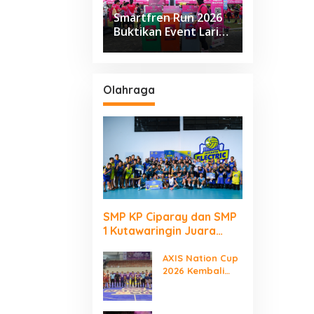
Smartfren Run 2026
Buktikan Event Lari
Besar Berjalan Tanpa
Kirim Sampah ke TPA
Olahraga
SMP KP Ciparay dan SMP
1 Kutawaringin Juara
Puncak PLN Mobile Jalan
Juara JEVA Spike Nation
AXIS Nation Cup
2026 Kembali
2026
Digelar “Laga
Para Juara”