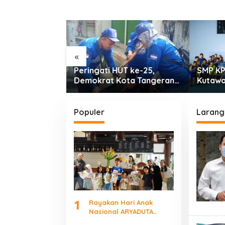
«
T ke-25,
SMP KP Ciparay dan SMP 1
Kota T
ota Tangerang
Kutawaringin Juara Puncak
Besar 
antaran
PLN Mobile Jalan Juara
Percep
n Tanam Pohon
JEVA Spike Nation 2026
Nasion
Populer
Larang
1
Rayakan Hari Anak
Nasional ARYADUTA
Lippo Village Ajak