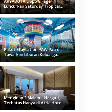
ARYADUTA Lippo Village
Luncurkan Saturday Tropical
Brunch
Paket Staycation PAW Patrol,
Tawarkan Liburan Keluarga
Menyenangkan Hanya di Herloom
Hotel BSD
Menginap 2 Malam – Harga 1,
Terbatas Hanya di Atria Hotel
Gading Serpong