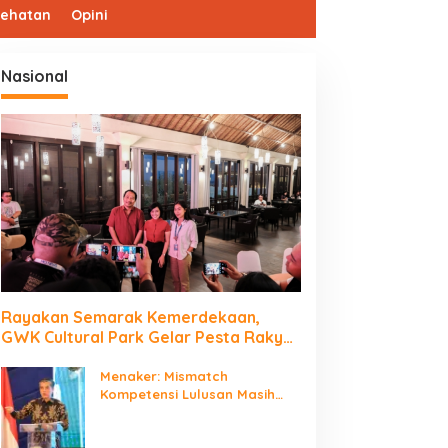
sehatan
Opini
Nasional
Rayakan Semarak Kemerdekaan,
Pemkot Tangerang Larang Mudi
GWK Cultural Park Gelar Pesta Rakyat
2026
Dalam Wilayah Aglomerasi
Menaker: Mismatch
Kompetensi Lulusan Masih
btu, 8 Mei 2021
Jadi Tantangan Dunia Kerja