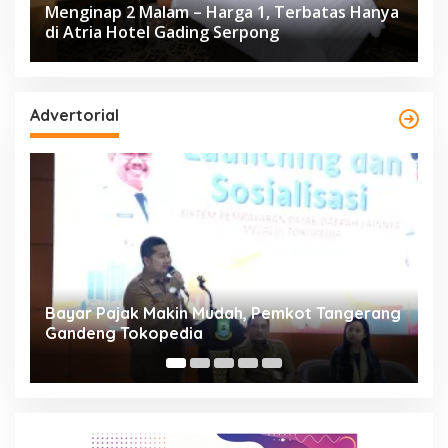
Menginap 2 Malam – Harga 1, Terbatas Hanya
di Atria Hotel Gading Serpong
Advertorial
ng
Resmi Bergulir, 651 Kafilah Ramaikan MTQ
D
XXV Kota Tangerang di Ciledug
2
Mi