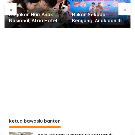
«
»
Bukan Sekadar
Pengerukan Sungai
Kenyang, Anak dan Ibu
Ciputat Dimulai dari
Hamil di Tangsel
Hulu, Sasar Wilayah
Didorong Rutin
Rawan Luapan
Konsumsi Ikan
ketua bawaslu banten