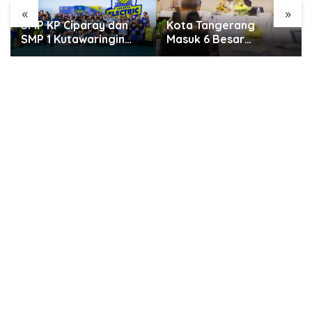
«
»
Kota Tangerang
SMARTFREN Luncurkan
Masuk 6 Besar
Unlimited 5G Tanpa
Penilaian PTSP dan
Batas di Semarang
Percepatan Berusaha
Nasional