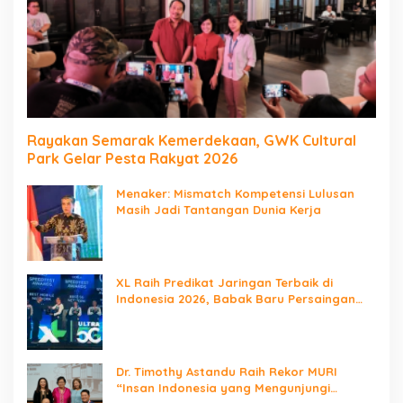
Rayakan Semarak Kemerdekaan, GWK Cultural
Park Gelar Pesta Rakyat 2026
Menaker: Mismatch Kompetensi Lulusan
Masih Jadi Tantangan Dunia Kerja
XL Raih Predikat Jaringan Terbaik di
Indonesia 2026, Babak Baru Persaingan
Jaringan Nasional!
Dr. Timothy Astandu Raih Rekor MURI
“Insan Indonesia yang Mengunjungi