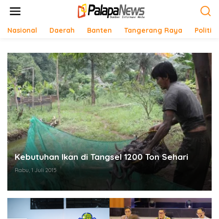
Lewati
ke
konten
Nasional
Daerah
Banten
Tangerang Raya
Politik
Kebutuhan Ikan di Tangsel 1200 Ton Sehari
Rabu, 1 Juli 2015