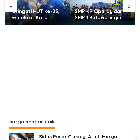
«
»
SMP KP Ciparay dan
Kota Tangerang
SMP 1 Kutawaringin
Masuk 6 Besar
Juara Puncak PLN
Penilaian PTSP dan
Mobile Jalan Juara
Percepatan Berusaha
JEVA Spike Nation
Nasional
2026
harga pangan naik
Sidak Pasar Ciledug, Arief: Harga