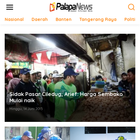
Lewati
ke
konten
Nasional
Daerah
Banten
Tangerang Raya
Politik
Sidak Pasar Ciledug, Arief: Harga Sembako
Mulai naik
Minggu, 14 Juni 2015