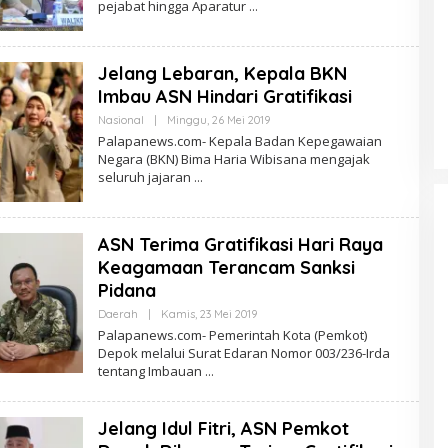
pejabat hingga Aparatur
Jelang Lebaran, Kepala BKN
Imbau ASN Hindari Gratifikasi
Oleh
Nasional
|
Minggu, 26 Mei 2019
PalapaNews
Palapanews.com- Kepala Badan Kepegawaian
Negara (BKN) Bima Haria Wibisana mengajak
seluruh jajaran
ASN Terima Gratifikasi Hari Raya
Keagamaan Terancam Sanksi
Pidana
Oleh
Daerah
|
Kamis, 23 Mei 2019
PalapaNews
Palapanews.com- Pemerintah Kota (Pemkot)
Depok melalui Surat Edaran Nomor 003/236-Irda
tentang Imbauan
Jelang Idul Fitri, ASN Pemkot