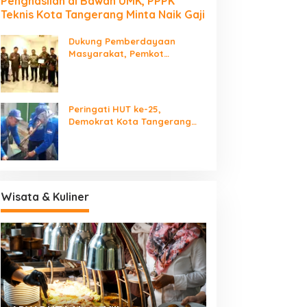
Penghasilan di Bawah UMK, PPPK
Teknis Kota Tangerang Minta Naik Gaji
Dukung Pemberdayaan
Masyarakat, Pemkot
Tangerang Terima LPM Award
2026
Peringati HUT ke-25,
Demokrat Kota Tangerang
Bersihkan Bantaran Cisadane
dan Tanam Pohon
Wisata & Kuliner