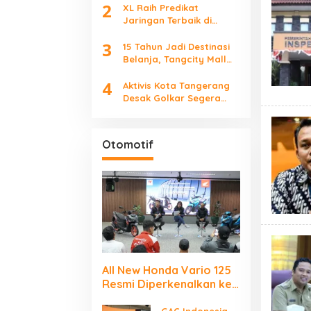
2
Keluarga
XL Raih Predikat
Jaringan Terbaik di
Indonesia 2026, Babak
3
Baru Persaingan
15 Tahun Jadi Destinasi
Jaringan Nasional!
Belanja, Tangcity Mall
Perkuat Ekosistem Ritel
4
Lewat Event dan
Aktivis Kota Tangerang
Komunitas
Desak Golkar Segera
Tetapkan Ketua DPRD
Pengganti
Otomotif
All New Honda Vario 125
Resmi Diperkenalkan ke
Publik Jakarta–
GAC Indonesia