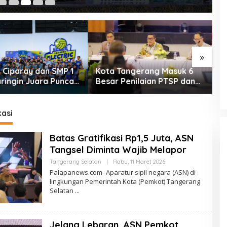
»
angerang Masuk 6
Penghasilan di Bawah UMK,
D
Penilaian PTSP dan
PPPK Teknis Kota
M
atan Berusaha
Tangerang Minta Naik Gaji
T
al
A
kasi
Batas Gratifikasi Rp1,5 Juta, ASN
Tangsel Diminta Wajib Melapor
Oleh
Tangerang Selatan
|
Rabu, 11 Maret 2026
PalapaNews
Palapanews.com- Aparatur sipil negara (ASN) di
lingkungan Pemerintah Kota (Pemkot) Tangerang
Selatan
Jelang Lebaran, ASN Pemkot