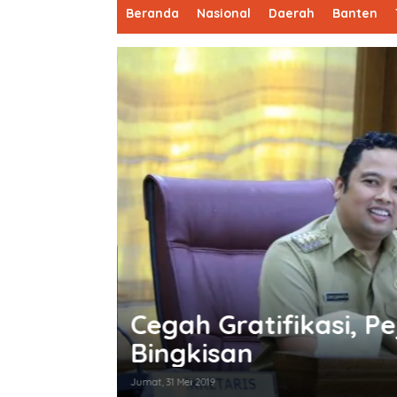
Beranda
Nasional
Daerah
Banten
s Tolak
ASN Terima Gratifik
Terancam Sanksi Pi
Kamis, 23 Mei 2019