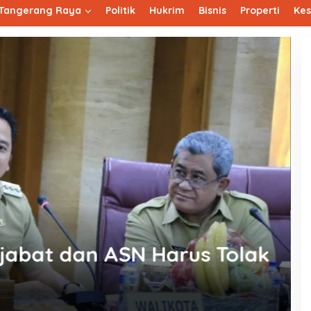
Tangerang Raya
Politik
Hukrim
Bisnis
Properti
Ke
asi Hari Raya Keagamaan
dana
Se