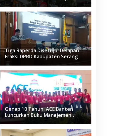
Raden Fatah Ciledug
Tiga Raperda Disetujui Delapan
Fraksi DPRD Kabupaten Serang
Genap 10 Tahun, ACE Banten
Luncurkan Buku Manajemen
Fasilitas
ws