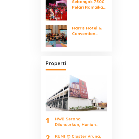
Sebanyak 7.500
Pelari Ramaikan
SMARTFREN RUN
2026
Harris Hotel &
Convention
Serpong Gelar
“Women Make It
Mindfully”
International
Yoga Day
Properti
1
HWB Serang
Diluncurkan, Hunian
Mulai Rp101 Juta Bidik
2
Pekerja Kawasan
RUMI @ Cluster Aruna,