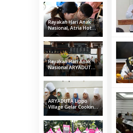
Perhotelan Kepada
Anak-anak Asuhan
SOS Children’s
Villages di Indonesia
Rayakan Hari Anak
Nasional, Atria Hotel
Gading Serpong
Gelar Family Coloring
Competition
Rayakan Hari Anak
Nasional ARYADUTA
Lippo Village Ajak
Keluarga
ARYADUTA Lippo
Village Gelar Cooking
Class Sapta Rasa