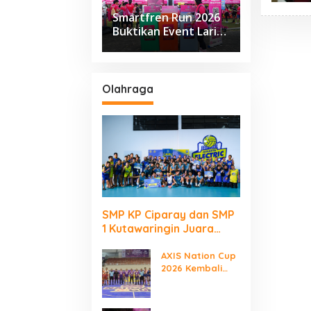
Smartfren Run 2026
Buktikan Event Lari
Besar Berjalan Tanpa
Kirim Sampah ke TPA
Olahraga
SMP KP Ciparay dan SMP
1 Kutawaringin Juara
Puncak PLN Mobile Jalan
Juara JEVA Spike Nation
AXIS Nation Cup
2026 Kembali
2026
Digelar “Laga
Para Juara”