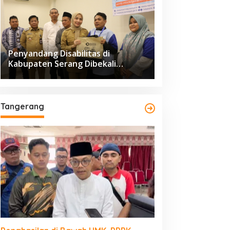
Penyandang Disabilitas di
Kabupaten Serang Dibekali
Pelatihan Pengolahan Hasil
Perikanan
Tangerang