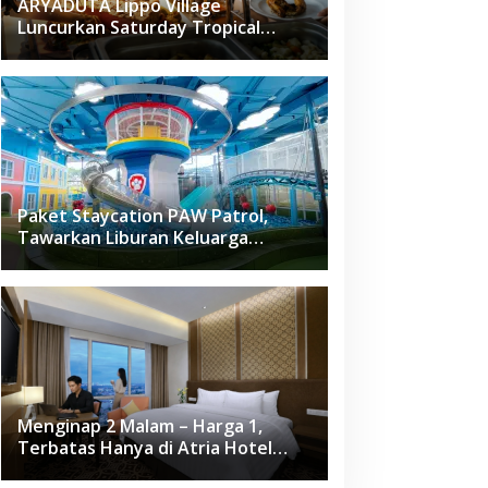
ARYADUTA Lippo Village
Luncurkan Saturday Tropical
Brunch
Paket Staycation PAW Patrol,
Tawarkan Liburan Keluarga
Menyenangkan Hanya di Herloom
Hotel BSD
Menginap 2 Malam – Harga 1,
Terbatas Hanya di Atria Hotel
Gading Serpong