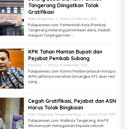
Tangerang Diingatkan Tolak
Gratifikasi
Oleh
Kota Tangerang
|
Kamis, 26 Februari 2026
PalapaNews
Palapanews.com- Pemerintah Kota (Pemkot)
Tangerang melarang permintaan dana, hadiah,
maupun Tunjangan Hari
KPK Tahan Mantan Bupati dan
Pejabat Pemkab Subang
Oleh
Nasional
|
Kamis, 10 September 2020
PalapaNews
Palapanews.com- Komisi Pemberantasan Korupsi
(KPK) akhirnya menahan tersangka HTS alias Heri
yang
Cegah Gratifikasi, Pejabat dan ASN
Harus Tolak Bingkisan
Oleh
Kota Tangerang
,
Tangerang Raya
|
Jumat, 31 Mei 2019
PalapaNe
Palapanews.com- Walikota Tangerang, Arief R
Wismansyah menegaskan kepada seluruh