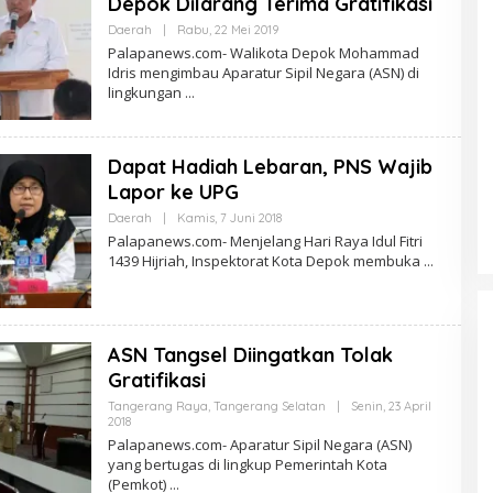
Depok Dilarang Terima Gratifikasi
Oleh
Daerah
|
Rabu, 22 Mei 2019
PalapaNews
Palapanews.com- Walikota Depok Mohammad
Idris mengimbau Aparatur Sipil Negara (ASN) di
lingkungan
Dapat Hadiah Lebaran, PNS Wajib
Lapor ke UPG
Oleh
Daerah
|
Kamis, 7 Juni 2018
PalapaNews
Palapanews.com- Menjelang Hari Raya Idul Fitri
1439 Hijriah, Inspektorat Kota Depok membuka
ASN Tangsel Diingatkan Tolak
Gratifikasi
Tangerang Raya
,
Tangerang Selatan
|
Senin, 23 April
Oleh
2018
PalapaNews
Palapanews.com- Aparatur Sipil Negara (ASN)
yang bertugas di lingkup Pemerintah Kota
(Pemkot)