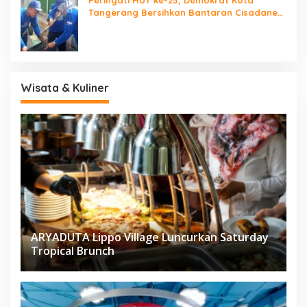
Peringati HUT ke-25, Demokrat Kota
Tangerang Bersihkan Bantaran Cisadane
dan Tanam Pohon
Wisata & Kuliner
ARYADUTA Lippo Village Luncurkan Saturday
Tropical Brunch