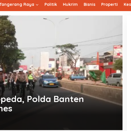
Tangerang Raya
Politik
Hukrim
Bisnis
Properti
Ke
epeda, Polda Banten
mes