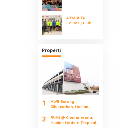
Serpong Gelar
“Women Make It
Mindfully”
ARYADUTA
International
Country Club
Yoga Day
Sukses Gelar
POIPOI 4 ORCA
Junior Festival
2026
Properti
1
HWB Serang
Diluncurkan, Hunian
Mulai Rp101 Juta Bidik
2
Pekerja Kawasan
RUMI @ Cluster Aruna,
Industri
Hunian Modern Tropical
Terbaru di Downtown