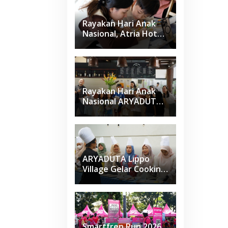
SOS Children’s
Villages di Indonesia
Rayakan Hari Anak
Nasional, Atria Hotel
Gading Serpong
Gelar Family Coloring
Competition
Rayakan Hari Anak
Nasional ARYADUTA
Lippo Village Ajak
Keluarga
ARYADUTA Lippo
Village Gelar Cooking
Class Sapta Rasa
Smartfren Run 2026