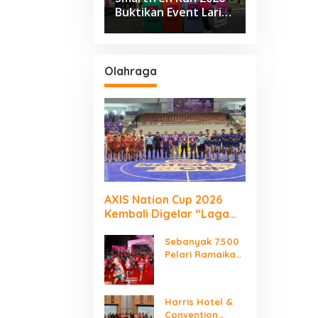
Buktikan Event Lari
Besar Berjalan Tanpa
Kirim Sampah ke TPA
Olahraga
AXIS Nation Cup 2026
Kembali Digelar “Laga
Para Juara”
Sebanyak 7.500
Pelari Ramaikan
SMARTFREN RUN
2026
Harris Hotel &
Convention