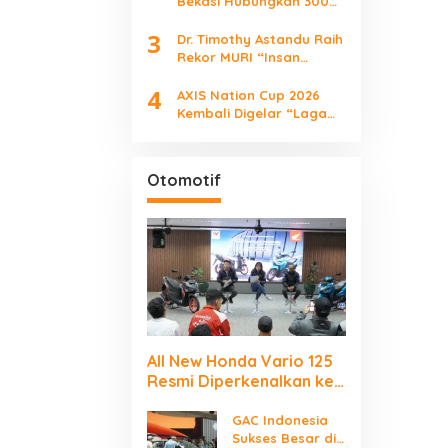
Bekasi Hubungkan 300
Talenta Muda, Buka
3
Peluang Karier Lewat
Dr. Timothy Astandu Raih
Future Ready
Rekor MURI “Insan
Indonesia yang
4
Mengunjungi Negara
AXIS Nation Cup 2026
Berdaulat Terbanyak”
Kembali Digelar “Laga
Para Juara”
Otomotif
All New Honda Vario 125
Resmi Diperkenalkan ke
Publik Jakarta–
Tangerang
GAC Indonesia
Sukses Besar di