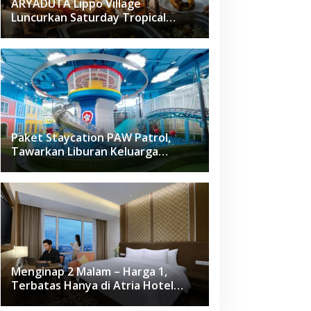
ARYADUTA Lippo Village
Luncurkan Saturday Tropical
Brunch
Paket Staycation PAW Patrol,
Tawarkan Liburan Keluarga
Menyenangkan Hanya di Herloom
Hotel BSD
Menginap 2 Malam – Harga 1,
Terbatas Hanya di Atria Hotel
Gading Serpong