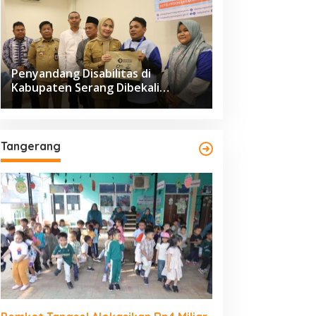
Penyandang Disabilitas di
Kabupaten Serang Dibekali
Pelatihan Pengolahan Hasil
Perikanan
Tangerang