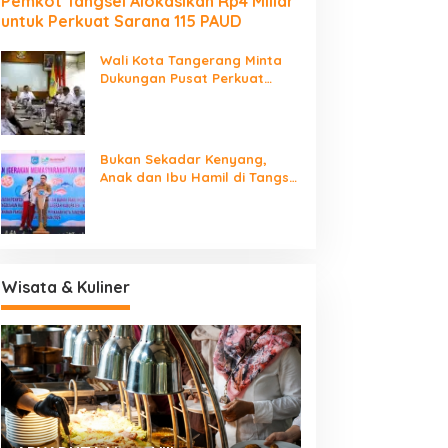
Pemkot Tangsel Alokasikan Rp4 Miliar
untuk Perkuat Sarana 115 PAUD
Wali Kota Tangerang Minta
Dukungan Pusat Perkuat
Fiskal, Kelola Sampah dan
Digitalisasi Pemerintahan
Bukan Sekadar Kenyang,
Anak dan Ibu Hamil di Tangsel
Didorong Rutin Konsumsi Ikan
Wisata & Kuliner