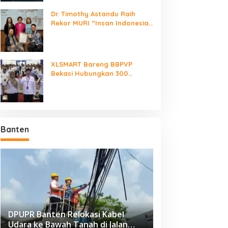
Dr. Timothy Astandu Raih
Rekor MURI “Insan Indonesia
yang Mengunjungi Negara
Berdaulat Terbanyak”
emkot Tangsel Alokasikan
Wali Kota Tangerang Minta
XLSMART Bareng BBPVP
p4 Miliar untuk Perkuat
Dukungan Pusat Perkuat
Bekasi Hubungkan 300
arana 115 PAUD
Fiskal, Kelola Sampah dan
Talenta Muda, Buka Peluang
Digitalisasi Pemerintahan
Karier Lewat Future Ready
Banten
DPUPR Banten Relokasi Kabel
Udara ke Bawah Tanah di Jalan