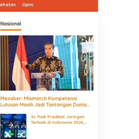
sehatan
Opini
Nasional
Menaker: Mismatch Kompetensi
Lulusan Masih Jadi Tantangan Dunia
Kerja
XL Raih Predikat Jaringan
Terbaik di Indonesia 2026,
Babak Baru Persaingan
Jaringan Nasional!