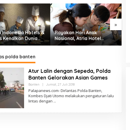
»
n Hari Anak
Menaker: Mismatch
P
l, Atria Hotel
Kompetensi Lulusan Masih
R
 Serpong Gelar
Jadi Tantangan Dunia Kerja
S
 Coloring
ition
as polda banten
Atur Lalin dengan Sepeda, Polda
Banten Gelorakan Asian Games
Oleh
Banten
|
Jumat, 27 Juli 2018
PalapaNews
Palapanews.com- Dirlantas Polda Banten,
Kombes Djati Utomo melakukan pengaturan lalu
lintas dengan