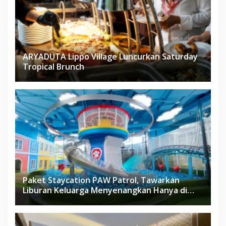
ARYADUTA Lippo Village Luncurkan Saturday
Tropical Brunch
Paket Staycation PAW Patrol, Tawarkan
Liburan Keluarga Menyenangkan Hanya di
Herloom Hotel BSD