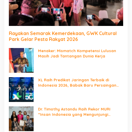
Rayakan Semarak Kemerdekaan, GWK Cultural
Park Gelar Pesta Rakyat 2026
Menaker: Mismatch Kompetensi Lulusan
Masih Jadi Tantangan Dunia Kerja
XL Raih Predikat Jaringan Terbaik di
Indonesia 2026, Babak Baru Persaingan
Jaringan Nasional!
Dr. Timothy Astandu Raih Rekor MURI
“Insan Indonesia yang Mengunjungi
Negara Berdaulat Terbanyak”