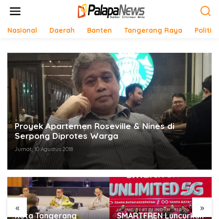
Lewati
ke
konten
Nasional
Daerah
Banten
Tangerang Raya
Politik
Proyek Apartemen Roseville & Nines di
Serpong Diprotes Warga
Jumat, 10 Agustus 2018
«
»
SMARTFREN Luncurkan
Rayakan Semarak