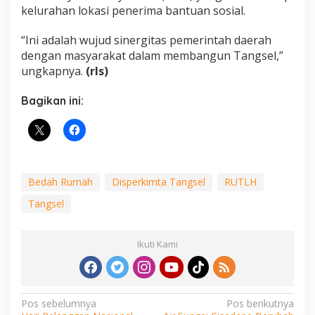
kelurahan lokasi penerima bantuan sosial.
“Ini adalah wujud sinergitas pemerintah daerah
dengan masyarakat dalam membangun Tangsel,”
ungkapnya.
(rls)
Bagikan ini:
Bedah Rumah
Disperkimta Tangsel
RUTLH
Tangsel
Ikuti Kami
Navigasi
Pos sebelumnya
Pos berikutnya