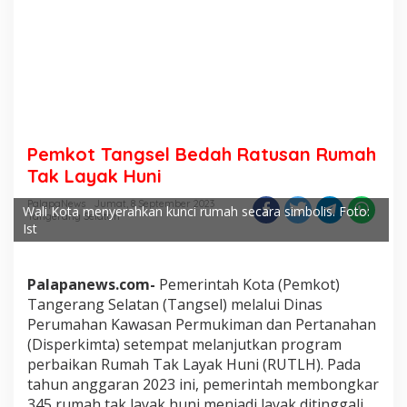
Pemkot Tangsel Bedah Ratusan Rumah
Tak Layak Huni
PalapaNews
Jumat, 8 September 2023
Wali Kota menyerahkan kunci rumah secara simbolis. Foto:
Tangerang Selatan
Ist
Palapanews.com-
Pemerintah Kota (Pemkot)
Tangerang Selatan (Tangsel) melalui Dinas
Perumahan Kawasan Permukiman dan Pertanahan
(Disperkimta) setempat melanjutkan program
perbaikan Rumah Tak Layak Huni (RUTLH). Pada
tahun anggaran 2023 ini, pemerintah membongkar
345 rumah tak layak huni menjadi layak ditinggali.