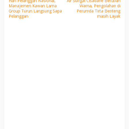
Hari Pelanggan Nasional,
Air Sungai Cisadane Berubah
pos
Manajemen Kawan Lama
Warna, Pengolahan di
Group Turun Langsung Sapa
Perumda Tirta Benteng
Pelanggan
masih Layak