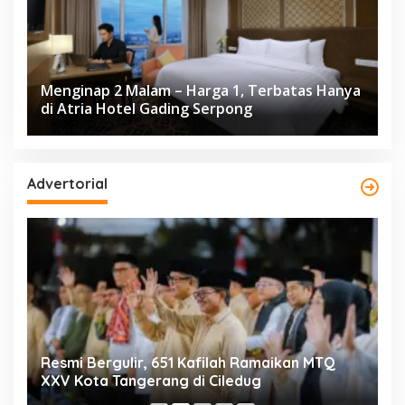
Menginap 2 Malam – Harga 1, Terbatas Hanya
di Atria Hotel Gading Serpong
Advertorial
ng
Resmi Bergulir, 651 Kafilah Ramaikan MTQ
D
XXV Kota Tangerang di Ciledug
2
Mi