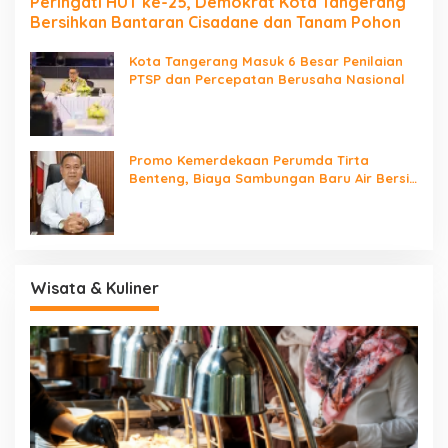
Peringati HUT ke-25, Demokrat Kota Tangerang
Bersihkan Bantaran Cisadane dan Tanam Pohon
Kota Tangerang Masuk 6 Besar Penilaian
PTSP dan Percepatan Berusaha Nasional
Promo Kemerdekaan Perumda Tirta
Benteng, Biaya Sambungan Baru Air Bersih
Cuma Rp237 Ribu
Wisata & Kuliner