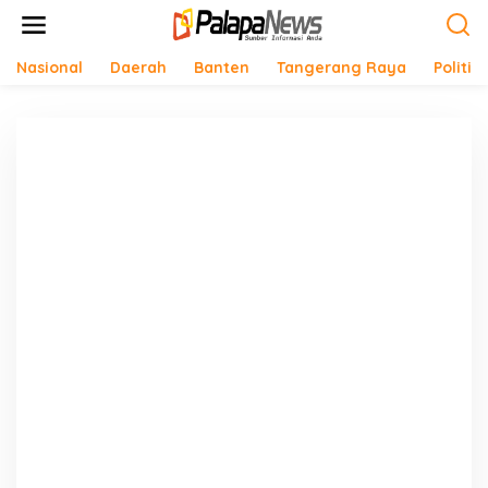
Lewati
ke
konten
Nasional
Daerah
Banten
Tangerang Raya
Politik