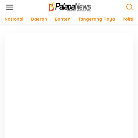
Lewati
ke
konten
Nasional
Daerah
Banten
Tangerang Raya
Politik