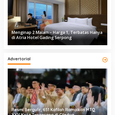
Menginap 2 Malam – Harga 1, Terbatas Hanya
di Atria Hotel Gading Serpong
Advertorial
ng
Resmi Bergulir, 651 Kafilah Ramaikan MTQ
D
XXV Kota Tangerang di Ciledug
2