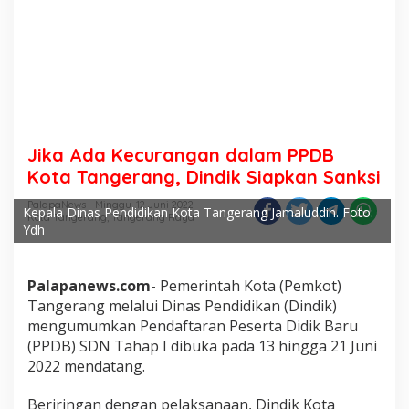
Jika Ada Kecurangan dalam PPDB
Kota Tangerang, Dindik Siapkan Sanksi
PalapaNews
Minggu, 12 Juni 2022
Kepala Dinas Pendidikan Kota Tangerang Jamaluddin. Foto:
Kota Tangerang
,
Tangerang Raya
Ydh
Palapanews.com-
Pemerintah Kota (Pemkot)
Tangerang melalui Dinas Pendidikan (Dindik)
mengumumkan Pendaftaran Peserta Didik Baru
(PPDB) SDN Tahap I dibuka pada 13 hingga 21 Juni
2022 mendatang.
Beriringan dengan pelaksanaan, Dindik Kota