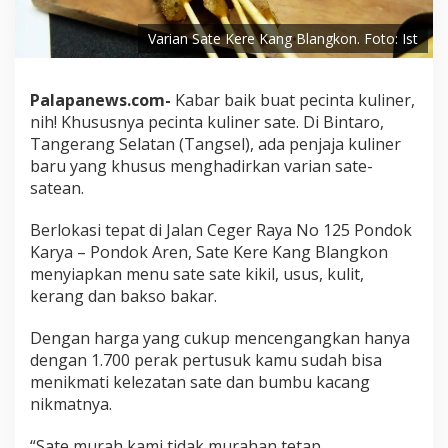
Varian Sate Kere Kang Blangkon. Foto: Ist
Palapanews.com-
Kabar baik buat pecinta kuliner,
nih! Khususnya pecinta kuliner sate. Di Bintaro,
Tangerang Selatan (Tangsel), ada penjaja kuliner
baru yang khusus menghadirkan varian sate-
satean.
Berlokasi tepat di Jalan Ceger Raya No 125 Pondok
Karya – Pondok Aren, Sate Kere Kang Blangkon
menyiapkan menu sate sate kikil, usus, kulit,
kerang dan bakso bakar.
Dengan harga yang cukup mencengangkan hanya
dengan 1.700 perak pertusuk kamu sudah bisa
menikmati kelezatan sate dan bumbu kacang
nikmatnya.
“Sate murah kami tidak murahan tetap