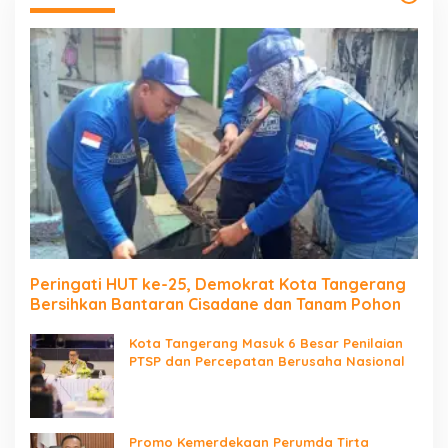
Peringati HUT ke-25, Demokrat Kota Tangerang
Bersihkan Bantaran Cisadane dan Tanam Pohon
Kota Tangerang Masuk 6 Besar Penilaian
PTSP dan Percepatan Berusaha Nasional
Promo Kemerdekaan Perumda Tirta