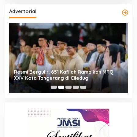
Advertorial
ng
Resmi Bergulir, 651 Kafilah Ramaikan MTQ
D
XXV Kota Tangerang di Ciledug
2
Mi