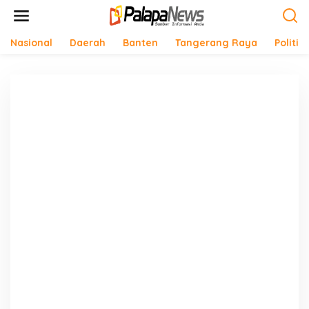
Lewati
ke
konten
Nasional
Daerah
Banten
Tangerang Raya
Politik