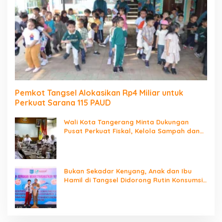
Pemkot Tangsel Alokasikan Rp4 Miliar untuk
Perkuat Sarana 115 PAUD
Wali Kota Tangerang Minta Dukungan
Pusat Perkuat Fiskal, Kelola Sampah dan
Digitalisasi Pemerintahan
Bukan Sekadar Kenyang, Anak dan Ibu
Hamil di Tangsel Didorong Rutin Konsumsi
Ikan