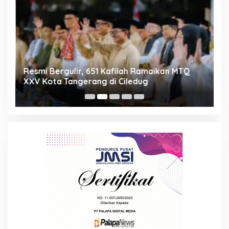
ng
Resmi Bergulir, 651 Kafilah Ramaikan MTQ
D
XXV Kota Tangerang di Ciledug
2
Mi