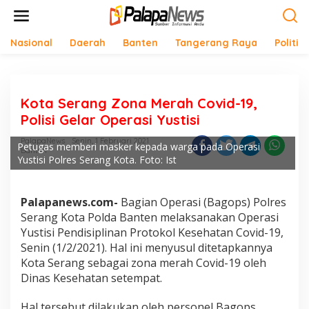
Lewati
ke
konten
Nasional
Daerah
Banten
Tangerang Raya
Politik
Kota Serang Zona Merah Covid-19,
Polisi Gelar Operasi Yustisi
PalapaNews
Senin, 1 Februari 2021
Petugas memberi masker kepada warga pada Operasi
Banten
Yustisi Polres Serang Kota. Foto: Ist
Palapanews.com-
Bagian Operasi (Bagops) Polres
Serang Kota Polda Banten melaksanakan Operasi
Yustisi Pendisiplinan Protokol Kesehatan Covid-19,
Senin (1/2/2021). Hal ini menyusul ditetapkannya
Kota Serang sebagai zona merah Covid-19 oleh
Dinas Kesehatan setempat.
Hal tersebut dilakukan oleh personel Bagops