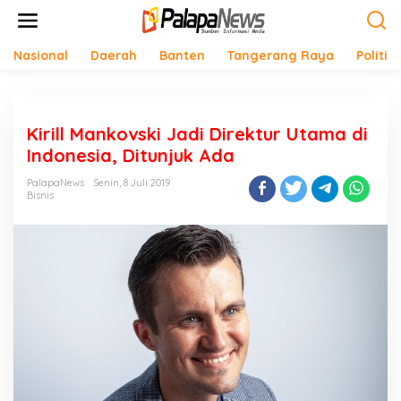
Lewati
ke
konten
Nasional
Daerah
Banten
Tangerang Raya
Politik
Kirill Mankovski Jadi Direktur Utama di
Indonesia, Ditunjuk Ada
PalapaNews
Senin, 8 Juli 2019
Bisnis