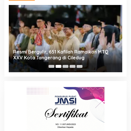
ng
Resmi Bergulir, 651 Kafilah Ramaikan MTQ
D
XXV Kota Tangerang di Ciledug
2
Mi