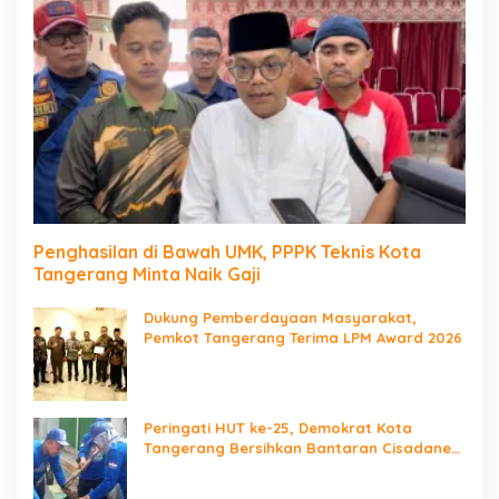
Penghasilan di Bawah UMK, PPPK Teknis Kota
Tangerang Minta Naik Gaji
Dukung Pemberdayaan Masyarakat,
Pemkot Tangerang Terima LPM Award 2026
Peringati HUT ke-25, Demokrat Kota
Tangerang Bersihkan Bantaran Cisadane
dan Tanam Pohon