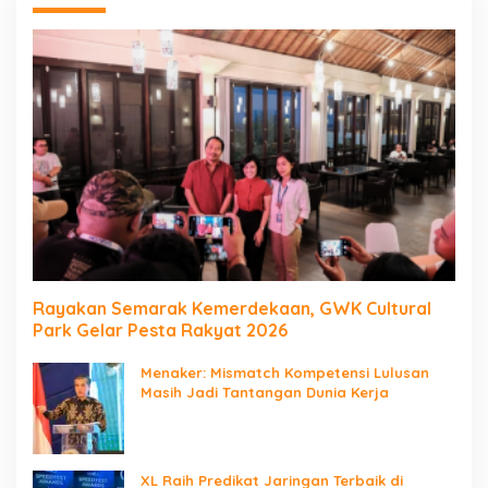
Rayakan Semarak Kemerdekaan, GWK Cultural
Park Gelar Pesta Rakyat 2026
Menaker: Mismatch Kompetensi Lulusan
Masih Jadi Tantangan Dunia Kerja
XL Raih Predikat Jaringan Terbaik di