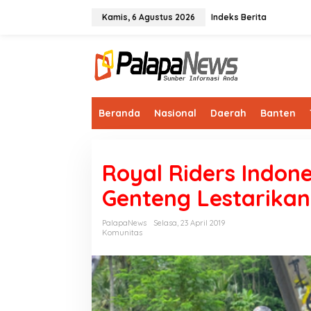
Lewati
ke
Kamis, 6 Agustus 2026
Indeks Berita
konten
Beranda
Nasional
Daerah
Banten
Royal Riders Indon
Genteng Lestarika
PalapaNews
Selasa, 23 April 2019
Komunitas