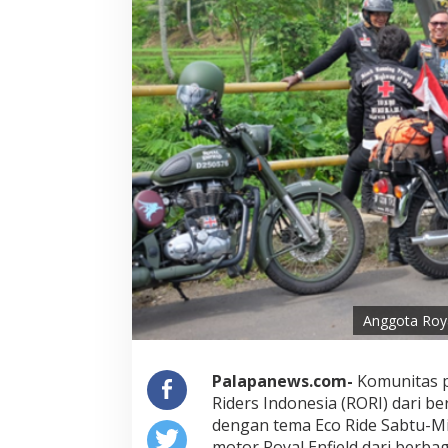
Anggota Roya
Palapanews.com-
Komunitas pe
Riders Indonesia (RORI) dari b
dengan tema Eco Ride Sabtu-Min
motor Royal Enfield dari berbag