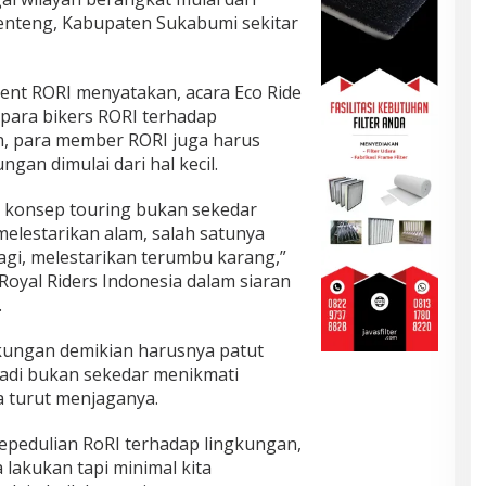
enteng, Kabupaten Sukabumi sekitar
ent RORI menyatakan, acara Eco Ride
para bikers RORI terhadap
, para member RORI juga harus
gan dimulai dari hal kecil.
konsep touring bukan sekedar
melestarikan alam, salah satunya
pagi, melestarikan terumbu karang,”
Royal Riders Indonesia dalam siaran
.
ungan demikian harusnya patut
 jadi bukan sekedar menikmati
 turut menjaganya.
epedulian RoRI terhadap lingkungan,
lakukan tapi minimal kita