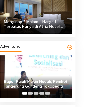
Menginap 2 Malam – Harga 1,
Terbatas Hanya di Atria Hotel
Gading Serpong
Advertorial
Resmi Bergulir, 651 Kafilah
Dikunjungi 139.68
Ramaikan MTQ XXV Kota
Cisadane 2026 C
Tangerang di Ciledug
Ekonomi Rp10,63 