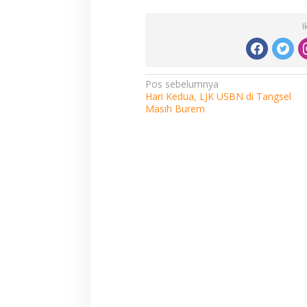
I
Navigasi
Pos sebelumnya
Hari Kedua, LJK USBN di Tangsel
pos
Masih Burem