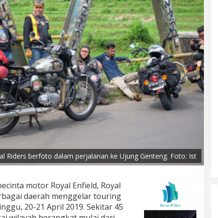
l Riders berfoto dalam perjalanan ke Ujung Genteng. Foto: Ist
cinta motor Royal Enfield, Royal
erbagai daerah menggelar touring
ggu, 20-21 April 2019. Sekitar 45
ai wilayah berangkat mulai dari