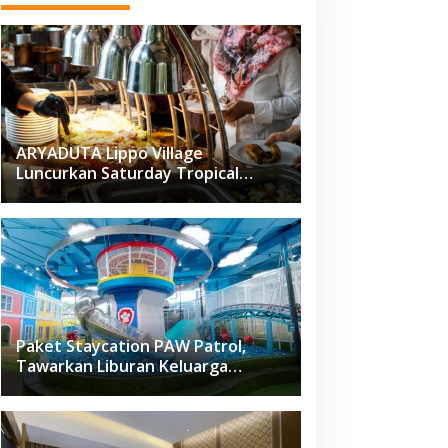
ARYADUTA Lippo Village
Luncurkan Saturday Tropical
Brunch
Paket Staycation PAW Patrol,
Tawarkan Liburan Keluarga
Menyenangkan Hanya di Herloom
Hotel BSD