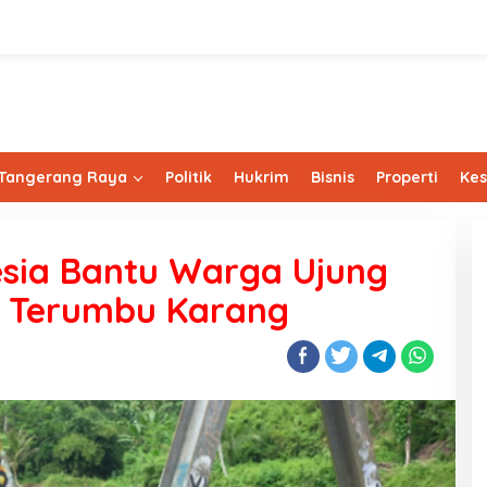
Tangerang Raya
Politik
Hukrim
Bisnis
Properti
Ke
esia Bantu Warga Ujung
n Terumbu Karang