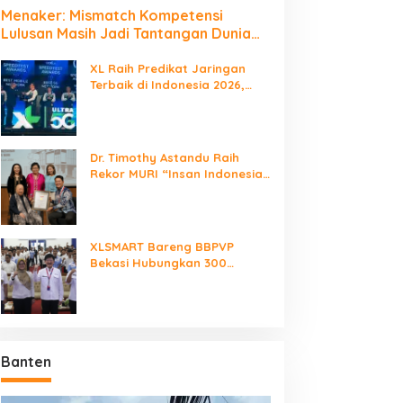
Menaker: Mismatch Kompetensi
Lulusan Masih Jadi Tantangan Dunia
Kerja
XL Raih Predikat Jaringan
Terbaik di Indonesia 2026,
Babak Baru Persaingan
Jaringan Nasional!
Dr. Timothy Astandu Raih
Rekor MURI “Insan Indonesia
yang Mengunjungi Negara
Berdaulat Terbanyak”
XLSMART Bareng BBPVP
Bekasi Hubungkan 300
Talenta Muda, Buka Peluang
Karier Lewat Future Ready
Banten