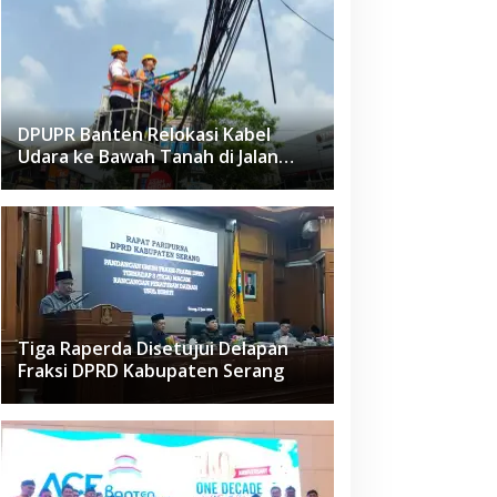
DPUPR Banten Relokasi Kabel
Udara ke Bawah Tanah di Jalan
Raden Fatah Ciledug
Tiga Raperda Disetujui Delapan
Fraksi DPRD Kabupaten Serang