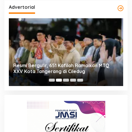
Advertorial
ng
Resmi Bergulir, 651 Kafilah Ramaikan MTQ
D
XXV Kota Tangerang di Ciledug
2
Mi