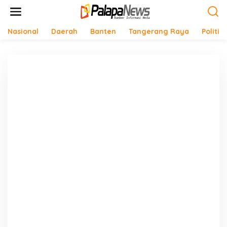
Lewati
ke
konten
Nasional
Daerah
Banten
Tangerang Raya
Politik