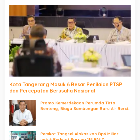
Kota Tangerang Masuk 6 Besar Penilaian PTSP
dan Percepatan Berusaha Nasional
Promo Kemerdekaan Perumda Tirta
Benteng, Biaya Sambungan Baru Air Bersih
Cuma Rp237 Ribu
Pemkot Tangsel Alokasikan Rp4 Miliar
untuk Perkuat Sarana 115 PAUD