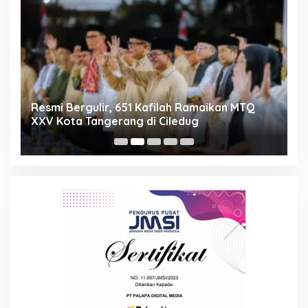
ng
Resmi Bergulir, 651 Kafilah Ramaikan MTQ
D
XXV Kota Tangerang di Ciledug
2
Mi