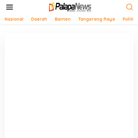
Lewati
ke
konten
Nasional
Daerah
Banten
Tangerang Raya
Politik