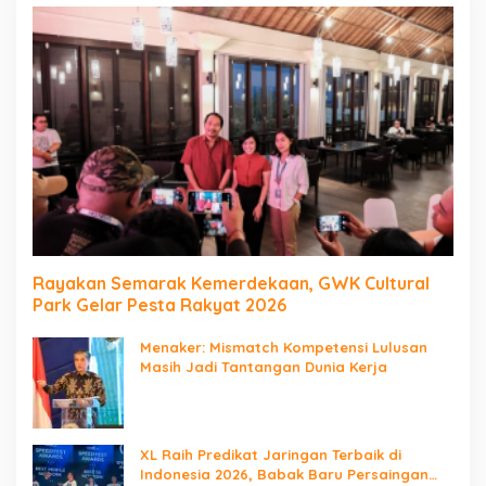
Rayakan Semarak Kemerdekaan, GWK Cultural
Park Gelar Pesta Rakyat 2026
Menaker: Mismatch Kompetensi Lulusan
Masih Jadi Tantangan Dunia Kerja
XL Raih Predikat Jaringan Terbaik di
Indonesia 2026, Babak Baru Persaingan