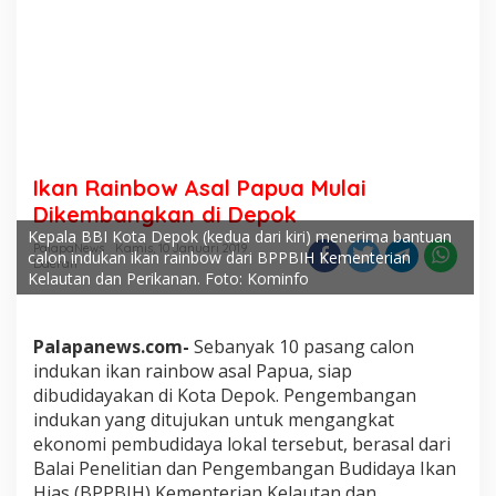
Ikan Rainbow Asal Papua Mulai
Dikembangkan di Depok
Kepala BBI Kota Depok (kedua dari kiri) menerima bantuan
PalapaNews
Kamis, 10 Januari 2019
calon indukan ikan rainbow dari BPPBIH Kementerian
Daerah
Kelautan dan Perikanan. Foto: Kominfo
Palapanews.com-
Sebanyak 10 pasang calon
indukan ikan rainbow asal Papua, siap
dibudidayakan di Kota Depok. Pengembangan
indukan yang ditujukan untuk mengangkat
ekonomi pembudidaya lokal tersebut, berasal dari
Balai Penelitian dan Pengembangan Budidaya Ikan
Hias (BPPBIH) Kementerian Kelautan dan