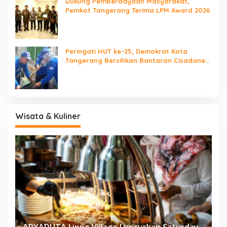
Dukung Pemberdayaan Masyarakat,
Pemkot Tangerang Terima LPM Award 2026
Peringati HUT ke-25, Demokrat Kota
Tangerang Bersihkan Bantaran Cisadane
dan Tanam Pohon
Wisata & Kuliner
ARYADUTA Lippo Village Luncurkan Saturday