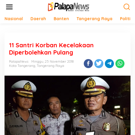
Lewati
ke
konten
Nasional
Daerah
Banten
Tangerang Raya
Politik
11 Santri Korban Kecelakaan
Diperbolehkan Pulang
PalapaNews
Minggu, 25 November 2018
Kota Tangerang
,
Tangerang Raya