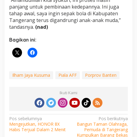
panjang untuk pembinaan kedepannya. Ini juga
tahap awal, saya ingin sepak bola di Kabupaten
Tangerang terus digandrungi anak-anak muda,”
tandasnya.
(nad)
Bagikan ini:
Ilham Jaya Kusuma
Piala AFF
Porprov Banten
Ikuti Kami
Navigasi
Pos sebelumnya
Pos berikutnya
Mengejutkan, HONOR 8X
Bangun Taman Olahraga,
pos
Habis Terjual Dalam 2 Menit
Pemuda di Tangerang
Kumpulkan Barang Bekas