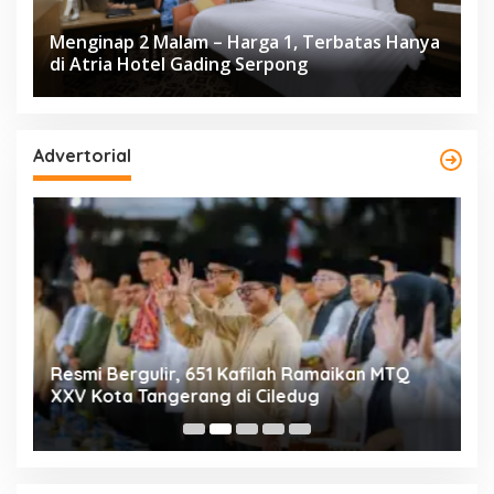
Menginap 2 Malam – Harga 1, Terbatas Hanya
di Atria Hotel Gading Serpong
Advertorial
ng
Resmi Bergulir, 651 Kafilah Ramaikan MTQ
D
XXV Kota Tangerang di Ciledug
2
Mi