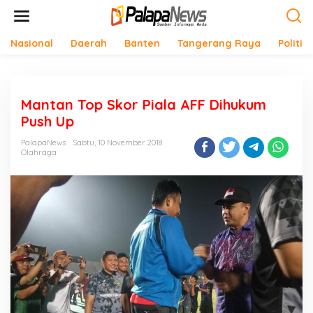
Lewati
ke
konten
Nasional
Daerah
Banten
Tangerang Raya
Politik
Mantan Top Skor Piala AFF Dihukum
Push Up
PalapaNews
Sabtu, 10 November 2018
Olahraga