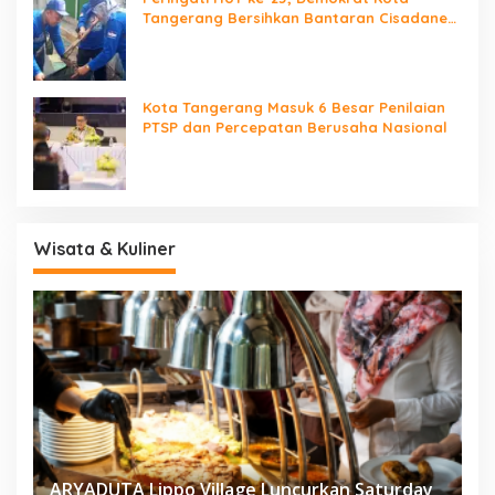
Tangerang Bersihkan Bantaran Cisadane
dan Tanam Pohon
Kota Tangerang Masuk 6 Besar Penilaian
PTSP dan Percepatan Berusaha Nasional
Wisata & Kuliner
ARYADUTA Lippo Village Luncurkan Saturday