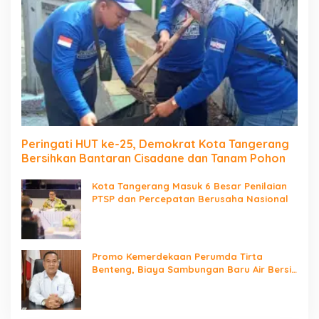
Peringati HUT ke-25, Demokrat Kota Tangerang
Bersihkan Bantaran Cisadane dan Tanam Pohon
Kota Tangerang Masuk 6 Besar Penilaian
PTSP dan Percepatan Berusaha Nasional
Promo Kemerdekaan Perumda Tirta
Benteng, Biaya Sambungan Baru Air Bersih
Cuma Rp237 Ribu