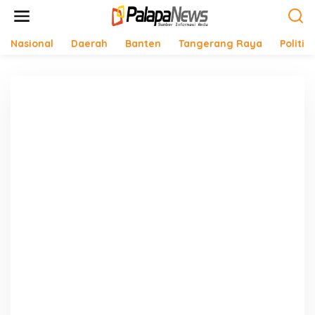
Lewati
ke
konten
Nasional
Daerah
Banten
Tangerang Raya
Politik