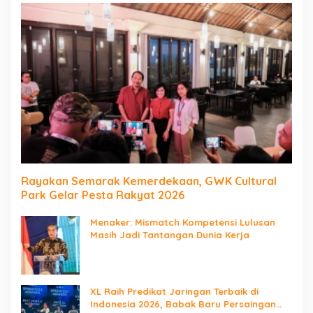
Rayakan Semarak Kemerdekaan, GWK Cultural
Park Gelar Pesta Rakyat 2026
Menaker: Mismatch Kompetensi Lulusan
Masih Jadi Tantangan Dunia Kerja
XL Raih Predikat Jaringan Terbaik di
Indonesia 2026, Babak Baru Persaingan