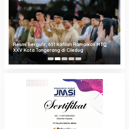
ng
Resmi Bergulir, 651 Kafilah Ramaikan MTQ
D
XXV Kota Tangerang di Ciledug
2
Mi