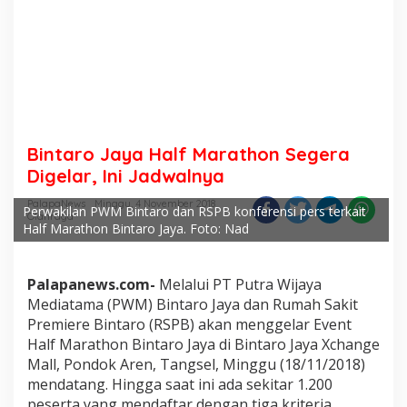
Bintaro Jaya Half Marathon Segera
Digelar, Ini Jadwalnya
PalapaNews
Minggu, 4 November 2018
Perwakilan PWM Bintaro dan RSPB konferensi pers terkait
Olahraga
Half Marathon Bintaro Jaya. Foto: Nad
Palapanews.com-
Melalui PT Putra Wijaya
Mediatama (PWM) Bintaro Jaya dan Rumah Sakit
Premiere Bintaro (RSPB) akan menggelar Event
Half Marathon Bintaro Jaya di Bintaro Jaya Xchange
Mall, Pondok Aren, Tangsel, Minggu (18/11/2018)
mendatang. Hingga saat ini ada sekitar 1.200
peserta yang mendaftar dengan tiga kriteria.