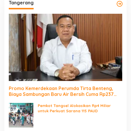
Tangerang
Promo Kemerdekaan Perumda Tirta Benteng,
Biaya Sambungan Baru Air Bersih Cuma Rp237
Ribu
Pemkot Tangsel Alokasikan Rp4 Miliar
untuk Perkuat Sarana 115 PAUD