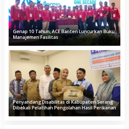
Genap 10 Tahun, ACE Banten Luncurkan Buku
Manajemen Fasilitas
Penyandang Disabilitas di Kabupaten Serang
Dibekali Pelatihan Pengolahan Hasil Perikanan