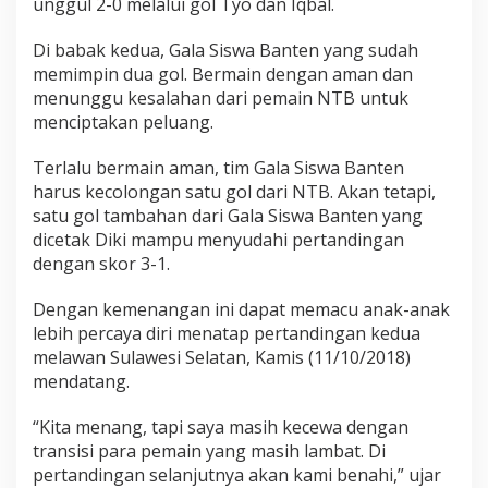
unggul 2-0 melalui gol Tyo dan Iqbal.
Di babak kedua, Gala Siswa Banten yang sudah
memimpin dua gol. Bermain dengan aman dan
menunggu kesalahan dari pemain NTB untuk
menciptakan peluang.
Terlalu bermain aman, tim Gala Siswa Banten
harus kecolongan satu gol dari NTB. Akan tetapi,
satu gol tambahan dari Gala Siswa Banten yang
dicetak Diki mampu menyudahi pertandingan
dengan skor 3-1.
Dengan kemenangan ini dapat memacu anak-anak
lebih percaya diri menatap pertandingan kedua
melawan Sulawesi Selatan, Kamis (11/10/2018)
mendatang.
“Kita menang, tapi saya masih kecewa dengan
transisi para pemain yang masih lambat. Di
pertandingan selanjutnya akan kami benahi,” ujar