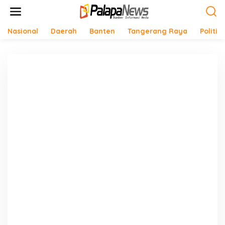
Lewati
ke
konten
Nasional
Daerah
Banten
Tangerang Raya
Politik