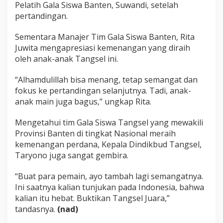
Pelatih Gala Siswa Banten, Suwandi, setelah
pertandingan.
Sementara Manajer Tim Gala Siswa Banten, Rita
Juwita mengapresiasi kemenangan yang diraih
oleh anak-anak Tangsel ini.
“Alhamdulillah bisa menang, tetap semangat dan
fokus ke pertandingan selanjutnya. Tadi, anak-
anak main juga bagus,” ungkap Rita.
Mengetahui tim Gala Siswa Tangsel yang mewakili
Provinsi Banten di tingkat Nasional meraih
kemenangan perdana, Kepala Dindikbud Tangsel,
Taryono juga sangat gembira.
“Buat para pemain, ayo tambah lagi semangatnya.
Ini saatnya kalian tunjukan pada Indonesia, bahwa
kalian itu hebat. Buktikan Tangsel Juara,”
tandasnya.
(nad)