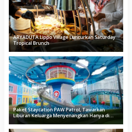
ARYADUTA Lippo Village Luncurkan Saturday
Tropical Brunch
Paket Staycation PAW Patrol, Tawarkan
Liburan Keluarga Menyenangkan Hanya di
Herloom Hotel BSD