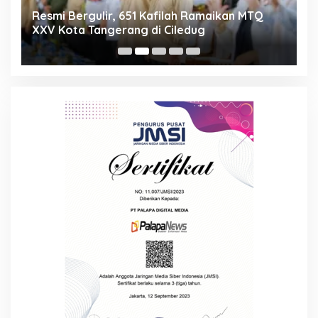
ng
Resmi Bergulir, 651 Kafilah Ramaikan MTQ
D
XXV Kota Tangerang di Ciledug
2
Mi