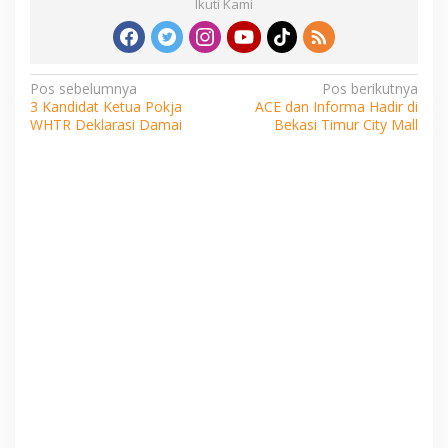
Ikuti Kami
Navigasi
Pos sebelumnya
Pos berikutnya
3 Kandidat Ketua Pokja
ACE dan Informa Hadir di
pos
WHTR Deklarasi Damai
Bekasi Timur City Mall