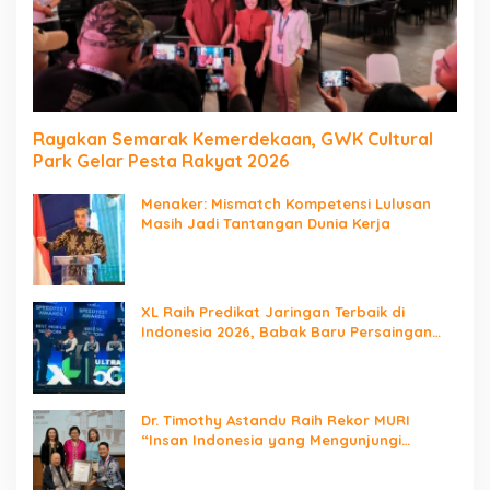
Rayakan Semarak Kemerdekaan, GWK Cultural
Park Gelar Pesta Rakyat 2026
Menaker: Mismatch Kompetensi Lulusan
Masih Jadi Tantangan Dunia Kerja
XL Raih Predikat Jaringan Terbaik di
Indonesia 2026, Babak Baru Persaingan
Jaringan Nasional!
Dr. Timothy Astandu Raih Rekor MURI
“Insan Indonesia yang Mengunjungi
Negara Berdaulat Terbanyak”