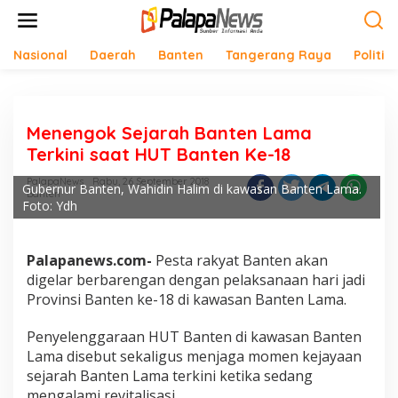
Lewati
ke
konten
Nasional
Daerah
Banten
Tangerang Raya
Politik
Menengok Sejarah Banten Lama
Terkini saat HUT Banten Ke-18
PalapaNews
Rabu, 26 September 2018
Gubernur Banten, Wahidin Halim di kawasan Banten Lama.
Banten
Foto: Ydh
Palapanews.com-
Pesta rakyat Banten akan
digelar berbarengan dengan pelaksanaan hari jadi
Provinsi Banten ke-18 di kawasan Banten Lama.
Penyelenggaraan HUT Banten di kawasan Banten
Lama disebut sekaligus menjaga momen kejayaan
sejarah Banten Lama terkini ketika sedang
mengalami revitalisasi.