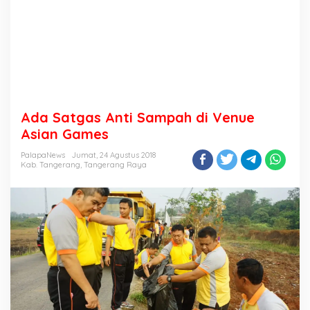
Ada Satgas Anti Sampah di Venue
Asian Games
PalapaNews
Jumat, 24 Agustus 2018
Kab. Tangerang
,
Tangerang Raya