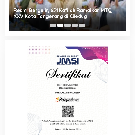
ng
Resmi Bergulir, 651 Kafilah Ramaikan MTQ
D
XXV Kota Tangerang di Ciledug
2
Mi