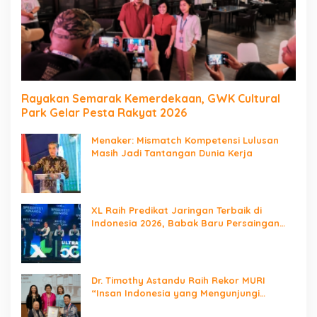
Rayakan Semarak Kemerdekaan, GWK Cultural
Park Gelar Pesta Rakyat 2026
Menaker: Mismatch Kompetensi Lulusan
Masih Jadi Tantangan Dunia Kerja
XL Raih Predikat Jaringan Terbaik di
Indonesia 2026, Babak Baru Persaingan
Jaringan Nasional!
Dr. Timothy Astandu Raih Rekor MURI
“Insan Indonesia yang Mengunjungi
Negara Berdaulat Terbanyak”