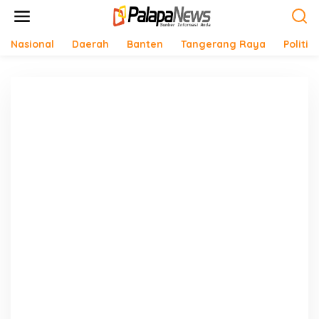
Lewati
ke
konten
Nasional
Daerah
Banten
Tangerang Raya
Politik