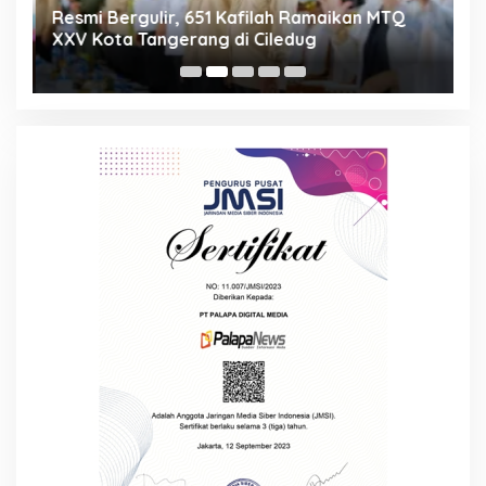
ng
Resmi Bergulir, 651 Kafilah Ramaikan MTQ
D
XXV Kota Tangerang di Ciledug
2
Mi