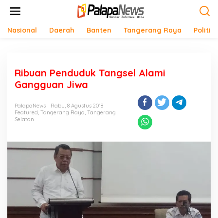
Lewati
ke
konten
Nasional
Daerah
Banten
Tangerang Raya
Politik
Ribuan Penduduk Tangsel Alami
Gangguan Jiwa
PalapaNews
Rabu, 8 Agustus 2018
Featured
,
Tangerang Raya
,
Tangerang
Selatan