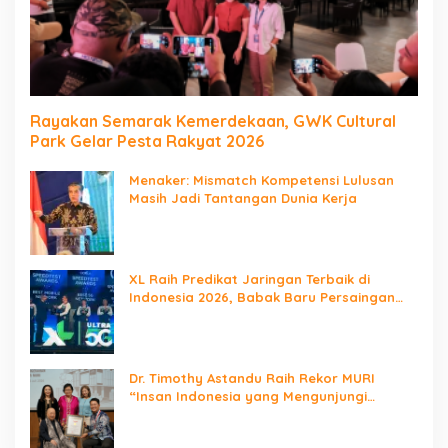
Rayakan Semarak Kemerdekaan, GWK Cultural
Park Gelar Pesta Rakyat 2026
Menaker: Mismatch Kompetensi Lulusan
Masih Jadi Tantangan Dunia Kerja
XL Raih Predikat Jaringan Terbaik di
Indonesia 2026, Babak Baru Persaingan
Jaringan Nasional!
Dr. Timothy Astandu Raih Rekor MURI
“Insan Indonesia yang Mengunjungi
Negara Berdaulat Terbanyak”