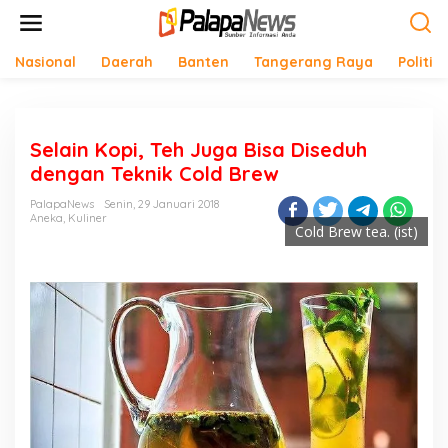
Lewati
ke
konten
Nasional
Daerah
Banten
Tangerang Raya
Politik
Selain Kopi, Teh Juga Bisa Diseduh
dengan Teknik Cold Brew
PalapaNews
Senin, 29 Januari 2018
Aneka
,
Kuliner
Cold Brew tea. (ist)