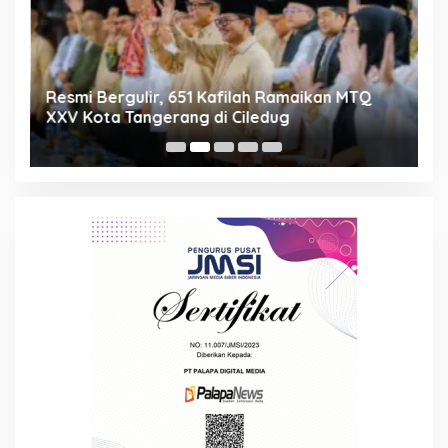
ng
Resmi Bergulir, 651 Kafilah Ramaikan MTQ
D
XXV Kota Tangerang di Ciledug
2
Mi