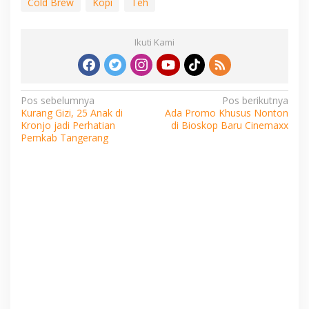
Cold Brew
Kopi
Teh
Ikuti Kami
Navigasi
Pos sebelumnya
Pos berikutnya
Kurang Gizi, 25 Anak di
Ada Promo Khusus Nonton
pos
Kronjo jadi Perhatian
di Bioskop Baru Cinemaxx
Pemkab Tangerang