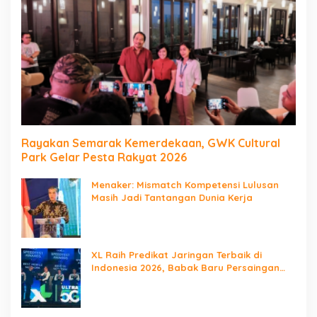
Rayakan Semarak Kemerdekaan, GWK Cultural
Park Gelar Pesta Rakyat 2026
Menaker: Mismatch Kompetensi Lulusan
Masih Jadi Tantangan Dunia Kerja
XL Raih Predikat Jaringan Terbaik di
Indonesia 2026, Babak Baru Persaingan
Jaringan Nasional!