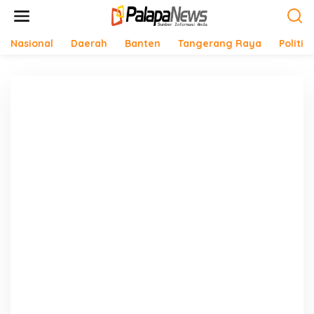
Lewati
ke
konten
Nasional
Daerah
Banten
Tangerang Raya
Politik