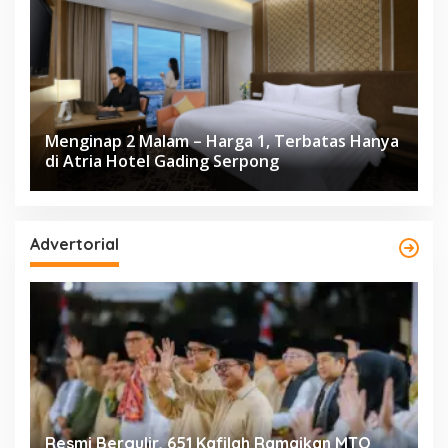
Menginap 2 Malam – Harga 1, Terbatas Hanya
di Atria Hotel Gading Serpong
Advertorial
ng
Resmi Bergulir, 651 Kafilah Ramaikan MTQ
D