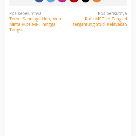
Navigasi
Pos sebelumnya
Pos berikutnya
Temui Sandiaga Uno, Airin
Rute MRT ke Tangsel
pos
Minta Rute MRT hingga
tergantung Studi Kelayakan
Tangsel