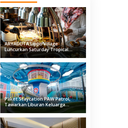
ARYADUTA Lippo Village
Luncurkan Saturday Tropical
Brunch
Paket Staycation PAW Patrol,
Tawarkan Liburan Keluarga
Menyenangkan Hanya di Herloom
Hotel BSD