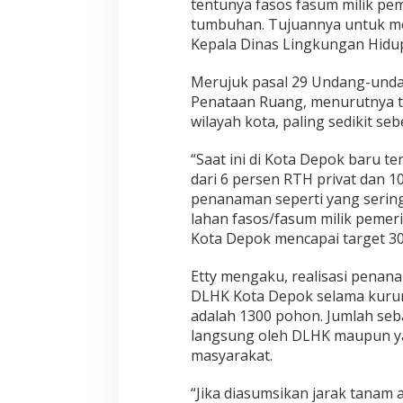
tentunya fasos fasum milik pem
tumbuhan. Tujuannya untuk me
Kepala Dinas Lingkungan Hidu
Merujuk pasal 29 Undang-und
Penataan Ruang, menurutnya 
wilayah kota, paling sedikit seb
“Saat ini di Kota Depok baru te
dari 6 persen RTH privat dan 10
penanaman seperti yang serin
lahan fasos/fasum milik peme
Kota Depok mencapai target 30
Etty mengaku, realisasi penan
DLHK Kota Depok selama kurun
adalah 1300 pohon. Jumlah seb
langsung oleh DLHK maupun ya
masyarakat.
“Jika diasumsikan jarak tanam