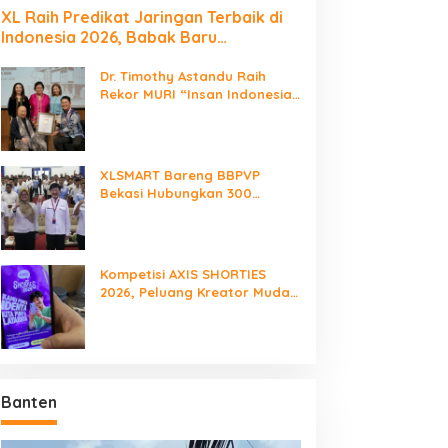
XL Raih Predikat Jaringan Terbaik di
Indonesia 2026, Babak Baru
Persaingan Jaringan Nasional!
Dr. Timothy Astandu Raih
Rekor MURI “Insan Indonesia
yang Mengunjungi Negara
Berdaulat Terbanyak”
XLSMART Bareng BBPVP
Bekasi Hubungkan 300
Talenta Muda, Buka Peluang
Karier Lewat Future Ready
Kompetisi AXIS SHORTIES
2026, Peluang Kreator Muda
Produksi Serial Micro-Drama
Banten