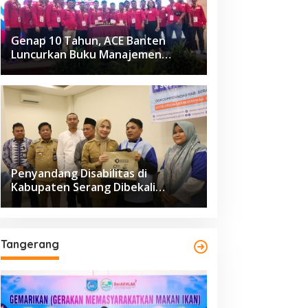
Genap 10 Tahun, ACE Banten
Luncurkan Buku Manajemen
Fasilitas
Penyandang Disabilitas di
Kabupaten Serang Dibekali
Pelatihan Pengolahan Hasil
Perikanan
Tangerang