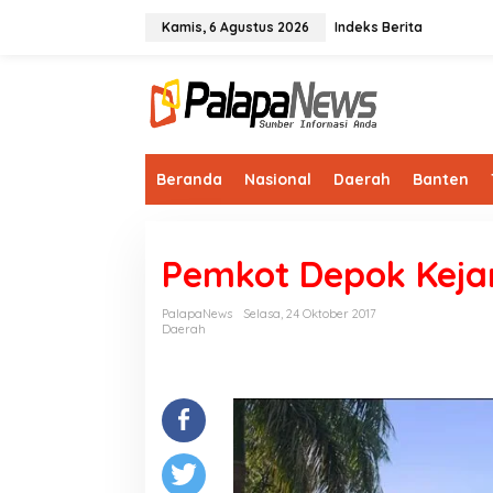
Lewati
ke
Kamis, 6 Agustus 2026
Indeks Berita
konten
Beranda
Nasional
Daerah
Banten
Pemkot Depok Kejar
PalapaNews
Selasa, 24 Oktober 2017
Daerah