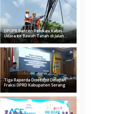
DPUPR Banten Relokasi Kabel
Udara ke Bawah Tanah di Jalan
Raden Fatah Ciledug
Tiga Raperda Disetujui Delapan
Fraksi DPRD Kabupaten Serang