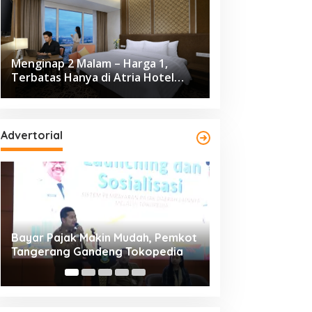
Menginap 2 Malam – Harga 1,
Terbatas Hanya di Atria Hotel
Gading Serpong
Advertorial
Resmi Bergulir, 651 Kafilah
Dikunjungi 139.68
Ramaikan MTQ XXV Kota
Cisadane 2026 C
Tangerang di Ciledug
Ekonomi Rp10,63 