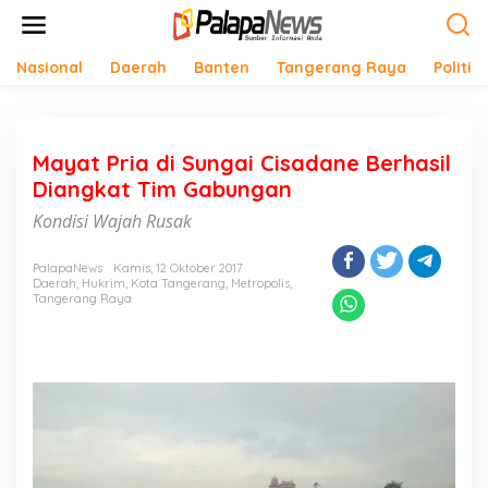
Lewati
ke
konten
Nasional
Daerah
Banten
Tangerang Raya
Politik
Mayat Pria di Sungai Cisadane Berhasil
Diangkat Tim Gabungan
Kondisi Wajah Rusak
PalapaNews
Kamis, 12 Oktober 2017
Daerah
,
Hukrim
,
Kota Tangerang
,
Metropolis
,
Tangerang Raya