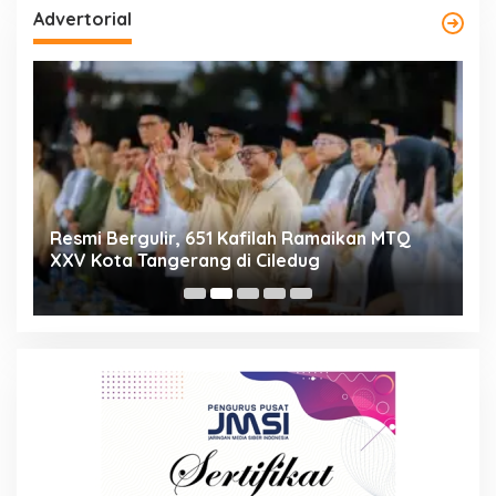
Advertorial
ng
Resmi Bergulir, 651 Kafilah Ramaikan MTQ
D
XXV Kota Tangerang di Ciledug
2
Mi