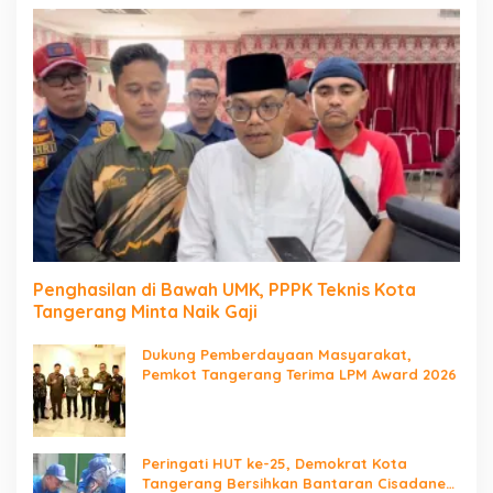
Penghasilan di Bawah UMK, PPPK Teknis Kota
Tangerang Minta Naik Gaji
Dukung Pemberdayaan Masyarakat,
Pemkot Tangerang Terima LPM Award 2026
Peringati HUT ke-25, Demokrat Kota
Tangerang Bersihkan Bantaran Cisadane