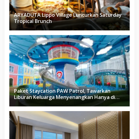
ARYADUTA Lippo Village Luncurkan Saturday
Tropical Brunch
Paket Staycation PAW Patrol, Tawarkan
Liburan Keluarga Menyenangkan Hanya di
Herloom Hotel BSD