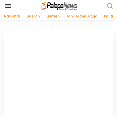
Lewati
ke
konten
Nasional
Daerah
Banten
Tangerang Raya
Politik