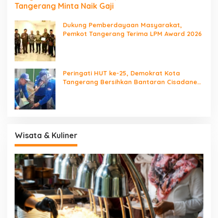
Tangerang Minta Naik Gaji
Dukung Pemberdayaan Masyarakat,
Pemkot Tangerang Terima LPM Award 2026
Peringati HUT ke-25, Demokrat Kota
Tangerang Bersihkan Bantaran Cisadane
dan Tanam Pohon
Wisata & Kuliner