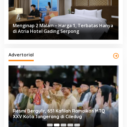
Menginap 2 Malam – Harga 1, Terbatas Hanya
di Atria Hotel Gading Serpong
Advertorial
ng
Resmi Bergulir, 651 Kafilah Ramaikan MTQ
D
XXV Kota Tangerang di Ciledug
2
Mi