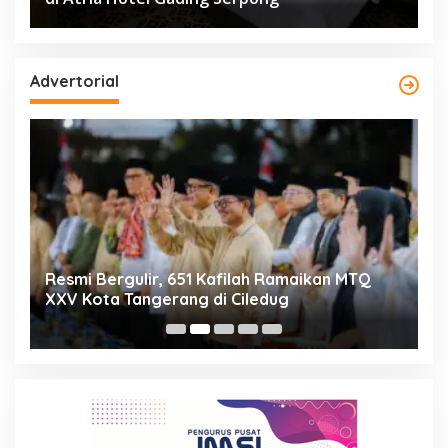
Advertorial
ng
Resmi Bergulir, 651 Kafilah Ramaikan MTQ
D
XXV Kota Tangerang di Ciledug
2
Mi