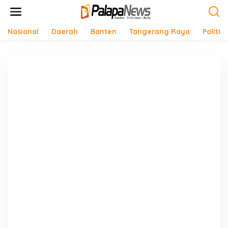
Lewati
ke
konten
Nasional
Daerah
Banten
Tangerang Raya
Politik