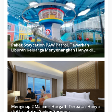
Paket Staycation PAW Patrol, Tawarkan
Liburan Keluarga Menyenangkan Hanya di
Herloom Hotel BSD
Menginap 2 Malam – Harga 1, Terbatas Hanya
di Atria Hotel Gading Serpong