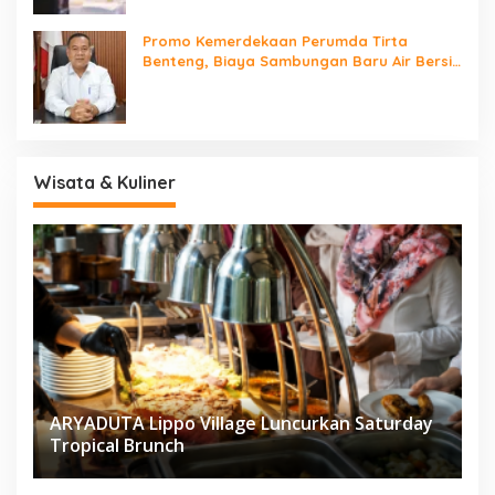
Promo Kemerdekaan Perumda Tirta
Benteng, Biaya Sambungan Baru Air Bersih
Cuma Rp237 Ribu
Wisata & Kuliner
ARYADUTA Lippo Village Luncurkan Saturday
Tropical Brunch