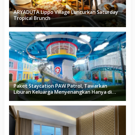
ARYADUTA Lippo Village Luncurkan Saturday
Tropical Brunch
Paket Staycation PAW Patrol, Tawarkan
Liburan Keluarga Menyenangkan Hanya di
Herloom Hotel BSD