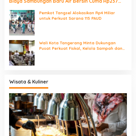
Biaya Sambungan Baru Air Bersih Cuma Rp237
Ribu
Pemkot Tangsel Alokasikan Rp4 Miliar
untuk Perkuat Sarana 115 PAUD
Wali Kota Tangerang Minta Dukungan
Pusat Perkuat Fiskal, Kelola Sampah dan
Digitalisasi Pemerintahan
Wisata & Kuliner