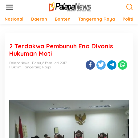
Lewati
ke
konten
Nasional
Daerah
Banten
Tangerang Raya
Politik
2 Terdakwa Pembunuh Eno Divonis
Hukuman Mati
PalapaNews
Rabu, 8 Februari 2017
Hukrim
,
Tangerang Raya