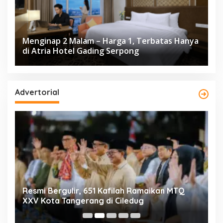
Menginap 2 Malam – Harga 1, Terbatas Hanya
di Atria Hotel Gading Serpong
Advertorial
ng
Resmi Bergulir, 651 Kafilah Ramaikan MTQ
D
XXV Kota Tangerang di Ciledug
2
Mi