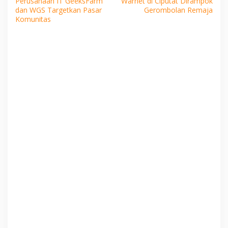
Perusahaan IT GeeksFarm
Warnet di Ciputat Dirampok
pos
dan WGS Targetkan Pasar
Gerombolan Remaja
Komunitas