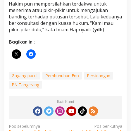
Hakim pun mempersilahkan terdakwa untuk
menerima atau pikir-pikir untuk mengajukan
banding terhadap putusan tersebut. Lalu keduanya
berkonsultasi dengan kuasa hukum. “Kami mau
pikir-pikir dulu,” kata Imam Hapriyadi. (
ydh
)
Bagikan ini:
Gagang pacul
Pembunuhan Eno
Persidangan
PN Tangerang
Ikuti Kami
Navigasi
Pos sebelumnya
Pos berikutnya