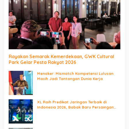
Rayakan Semarak Kemerdekaan, GWK Cultural
Park Gelar Pesta Rakyat 2026
Menaker: Mismatch Kompetensi Lulusan
Masih Jadi Tantangan Dunia Kerja
XL Raih Predikat Jaringan Terbaik di
Indonesia 2026, Babak Baru Persaingan
Jaringan Nasional!