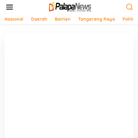
Lewati
ke
konten
Nasional
Daerah
Banten
Tangerang Raya
Politik