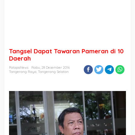
Tangsel Dapat Tawaran Pameran di 10
Daerah
PalapaNews
Rabu, 28 Desember 2016
Tangerang Raya
,
Tangerang Selatan