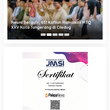
ng
Resmi Bergulir, 651 Kafilah Ramaikan MTQ
D
XXV Kota Tangerang di Ciledug
2
Mi