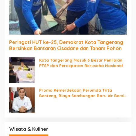
Peringati HUT ke-25, Demokrat Kota Tangerang
Bersihkan Bantaran Cisadane dan Tanam Pohon
Kota Tangerang Masuk 6 Besar Penilaian
PTSP dan Percepatan Berusaha Nasional
Promo Kemerdekaan Perumda Tirta
Benteng, Biaya Sambungan Baru Air Bersih
Cuma Rp237 Ribu
Wisata & Kuliner