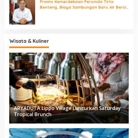
Promo Kemerdekaan Perumda Tirta
Benteng, Biaya Sambungan Baru Air Bersih
Cuma Rp237 Ribu
Wisata & Kuliner
ARYADUTA Lippo Village Luncurkan Saturday
Tropical Brunch