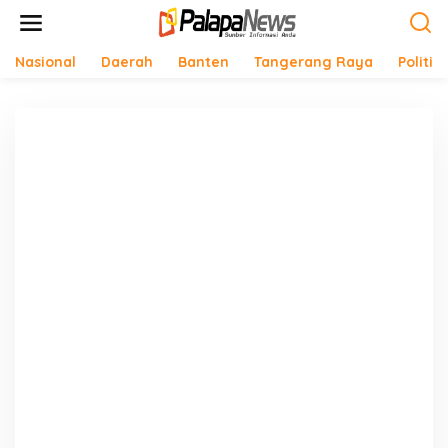
Lewati
ke
konten
Nasional
Daerah
Banten
Tangerang Raya
Politik