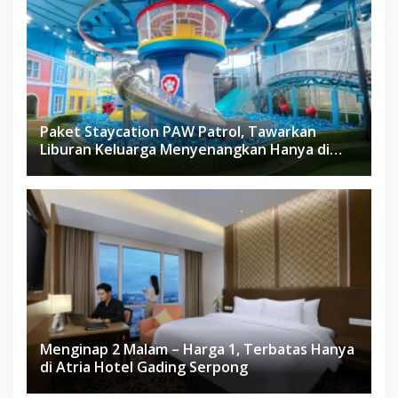
Paket Staycation PAW Patrol, Tawarkan
Liburan Keluarga Menyenangkan Hanya di
Herloom Hotel BSD
Menginap 2 Malam – Harga 1, Terbatas Hanya
di Atria Hotel Gading Serpong