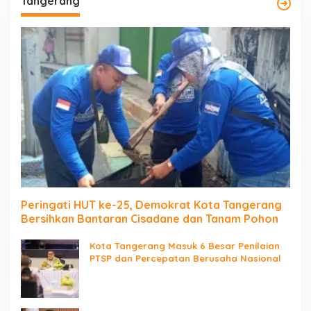
Tangerang
Peringati HUT ke-25, Demokrat Kota Tangerang
Bersihkan Bantaran Cisadane dan Tanam Pohon
Kota Tangerang Masuk 6 Besar Penilaian
PTSP dan Percepatan Berusaha Nasional