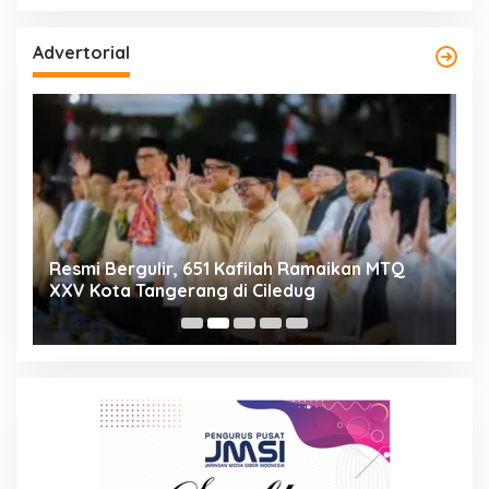
Advertorial
ng
Resmi Bergulir, 651 Kafilah Ramaikan MTQ
D
XXV Kota Tangerang di Ciledug
2
Mi