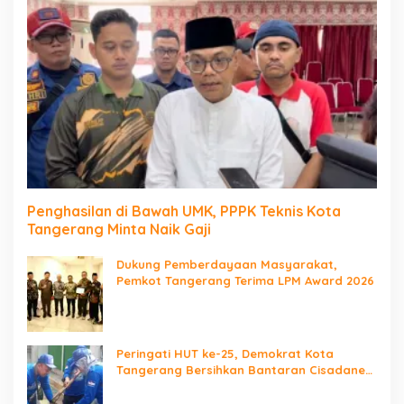
Penghasilan di Bawah UMK, PPPK Teknis Kota
Tangerang Minta Naik Gaji
Dukung Pemberdayaan Masyarakat,
Pemkot Tangerang Terima LPM Award 2026
Peringati HUT ke-25, Demokrat Kota
Tangerang Bersihkan Bantaran Cisadane
dan Tanam Pohon