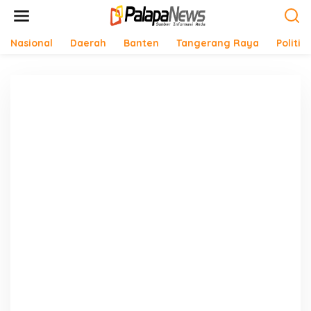
Lewati
ke
konten
Nasional
Daerah
Banten
Tangerang Raya
Politik