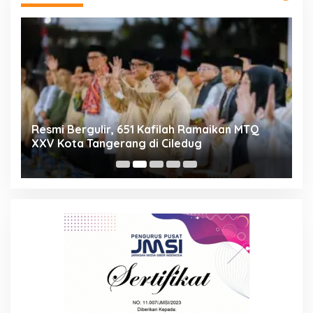
ng
Resmi Bergulir, 651 Kafilah Ramaikan MTQ
D
XXV Kota Tangerang di Ciledug
2
Mi