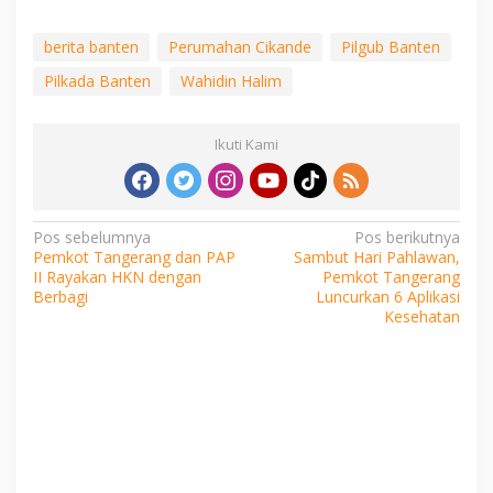
berita banten
Perumahan Cikande
Pilgub Banten
Pilkada Banten
Wahidin Halim
Ikuti Kami
Navigasi
Pos sebelumnya
Pos berikutnya
Pemkot Tangerang dan PAP
Sambut Hari Pahlawan,
pos
II Rayakan HKN dengan
Pemkot Tangerang
Berbagi
Luncurkan 6 Aplikasi
Kesehatan