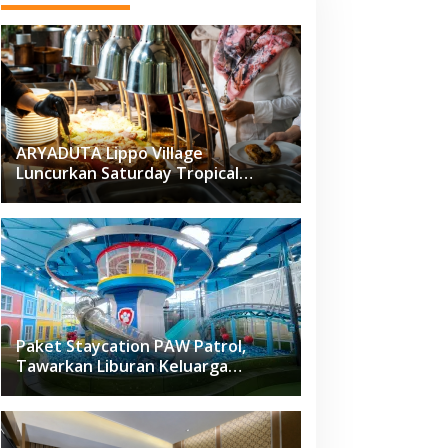
ARYADUTA Lippo Village
Luncurkan Saturday Tropical
Brunch
Paket Staycation PAW Patrol,
Tawarkan Liburan Keluarga
Menyenangkan Hanya di Herloom
Hotel BSD