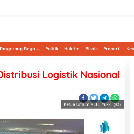
Tangerang Raya
Politik
Hukrim
Bisnis
Properti
Ke
istribusi Logistik Nasional
Ketua Umum ALFI, Yukki. (ist)