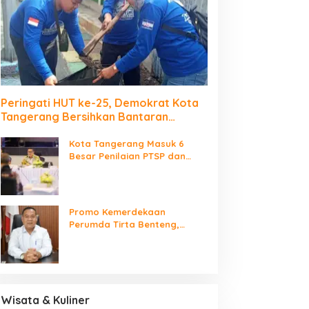
Peringati HUT ke-25, Demokrat Kota
Tangerang Bersihkan Bantaran
Cisadane dan Tanam Pohon
Kota Tangerang Masuk 6
Besar Penilaian PTSP dan
Percepatan Berusaha
Nasional
Promo Kemerdekaan
Perumda Tirta Benteng,
Biaya Sambungan Baru Air
Bersih Cuma Rp237 Ribu
Wisata & Kuliner