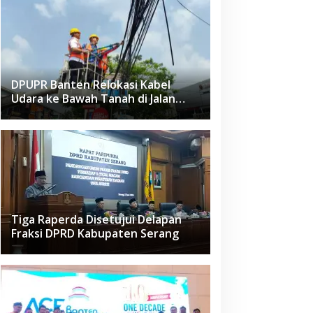
DPUPR Banten Relokasi Kabel
Udara ke Bawah Tanah di Jalan
Raden Fatah Ciledug
Tiga Raperda Disetujui Delapan
Fraksi DPRD Kabupaten Serang