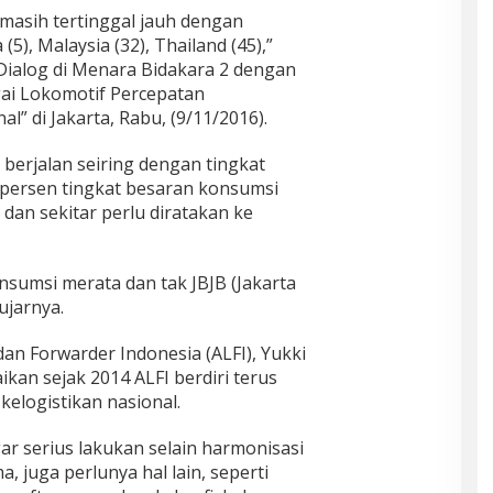
 masih tertinggal jauh dengan
5), Malaysia (32), Thailand (45),”
ialog di Menara Bidakara 2 dengan
gai Lokomotif Percepatan
” di Jakarta, Rabu, (9/11/2016).
 berjalan seiring dengan tingkat
60 persen tingkat besaran konsumsi
 dan sekitar perlu diratakan ke
nsumsi merata dan tak JBJB (Jakarta
ujarnya.
an Forwarder Indonesia (ALFI), Yukki
n sejak 2014 ALFI berdiri terus
elogistikan nasional.
r serius lakukan selain harmonisasi
a, juga perlunya hal lain, seperti