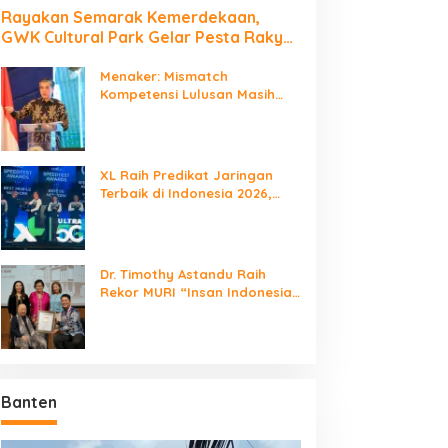
Rayakan Semarak Kemerdekaan,
GWK Cultural Park Gelar Pesta Rakyat
2026
Menaker: Mismatch
Kompetensi Lulusan Masih
Jadi Tantangan Dunia Kerja
XL Raih Predikat Jaringan
Terbaik di Indonesia 2026,
Babak Baru Persaingan
Jaringan Nasional!
Dr. Timothy Astandu Raih
Rekor MURI “Insan Indonesia
yang Mengunjungi Negara
Berdaulat Terbanyak”
Banten