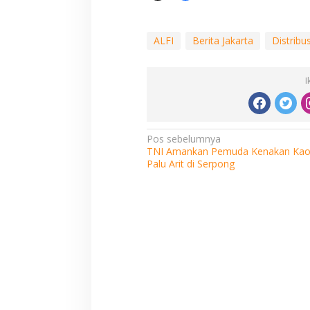
ALFI
Berita Jakarta
Distribu
I
Navigasi
Pos sebelumnya
TNI Amankan Pemuda Kenakan Kao
pos
Palu Arit di Serpong