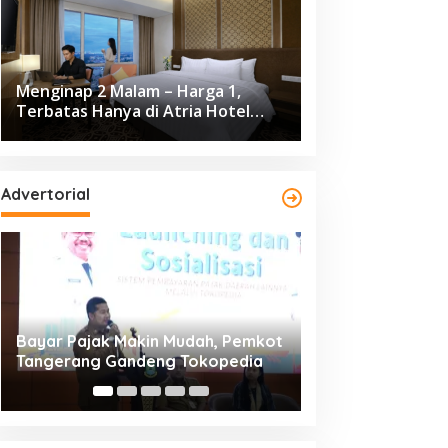
Menginap 2 Malam – Harga 1,
Terbatas Hanya di Atria Hotel
Gading Serpong
Advertorial
Resmi Bergulir, 651 Kafilah
Dikunjungi 139.68
Ramaikan MTQ XXV Kota
Cisadane 2026 C
Tangerang di Ciledug
Ekonomi Rp10,63 