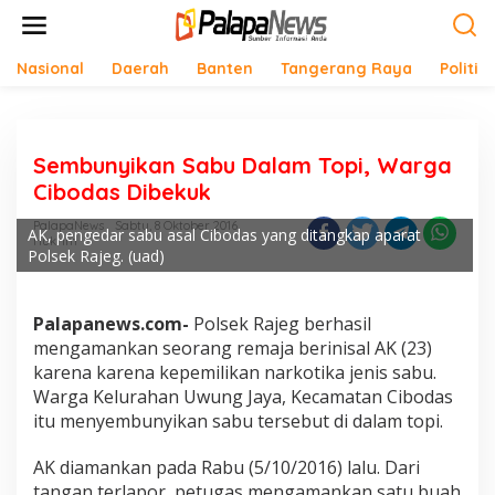
Lewati
ke
konten
Nasional
Daerah
Banten
Tangerang Raya
Politik
Sembunyikan Sabu Dalam Topi, Warga
Cibodas Dibekuk
PalapaNews
Sabtu, 8 Oktober 2016
AK, pengedar sabu asal Cibodas yang ditangkap aparat
Hukrim
Polsek Rajeg. (uad)
Palapanews.com-
Polsek Rajeg berhasil
mengamankan seorang remaja berinisal AK (23)
karena karena kepemilikan narkotika jenis sabu.
Warga Kelurahan Uwung Jaya, Kecamatan Cibodas
itu menyembunyikan sabu tersebut di dalam topi.
AK diamankan pada Rabu (5/10/2016) lalu. Dari
tangan terlapor, petugas mengamankan satu buah