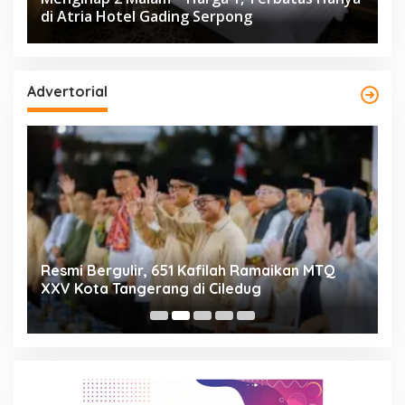
di Atria Hotel Gading Serpong
Advertorial
ng
Resmi Bergulir, 651 Kafilah Ramaikan MTQ
D
XXV Kota Tangerang di Ciledug
2
Mi