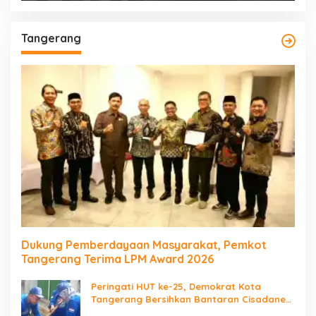
Tangerang
Dukung Pemberdayaan Masyarakat, Pemkot
Tangerang Terima LPM Award 2026
Peringati HUT ke-25, Demokrat Kota
Tangerang Bersihkan Bantaran Cisadane
dan Tanam Pohon