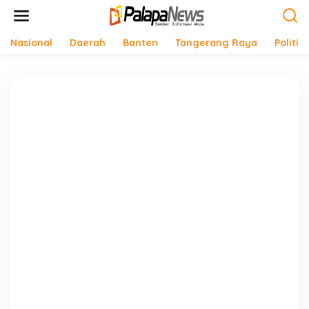
Lewati
ke
konten
Nasional
Daerah
Banten
Tangerang Raya
Politik