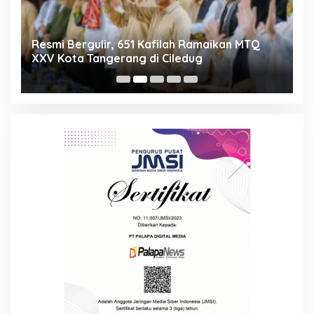
ng
Resmi Bergulir, 651 Kafilah Ramaikan MTQ
D
XXV Kota Tangerang di Ciledug
2
Mi