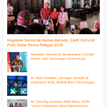
Rayakan Semarak Kemerdekaan, GWK Cultural
Park Gelar Pesta Rakyat 2026
Menaker: Mismatch Kompetensi Lulusan
Masih Jadi Tantangan Dunia Kerja
XL Raih Predikat Jaringan Terbaik di
Indonesia 2026, Babak Baru Persaingan
Jaringan Nasional!
Dr. Timothy Astandu Raih Rekor MURI
“Insan Indonesia yang Mengunjungi