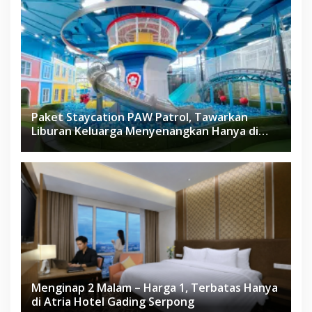
Paket Staycation PAW Patrol, Tawarkan
Liburan Keluarga Menyenangkan Hanya di
Herloom Hotel BSD
Menginap 2 Malam – Harga 1, Terbatas Hanya
di Atria Hotel Gading Serpong