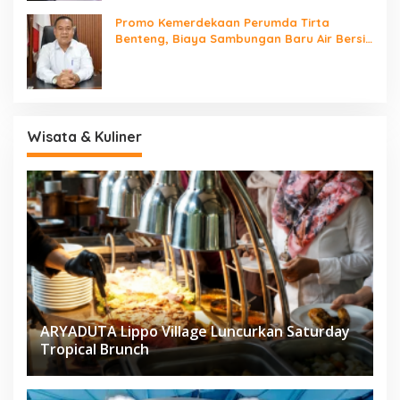
Promo Kemerdekaan Perumda Tirta
Benteng, Biaya Sambungan Baru Air Bersih
Cuma Rp237 Ribu
Wisata & Kuliner
ARYADUTA Lippo Village Luncurkan Saturday
Tropical Brunch