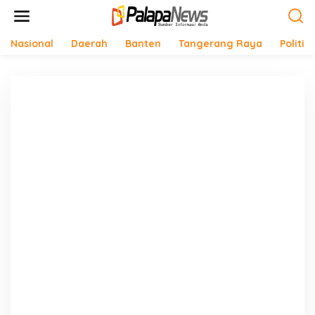
Lewati
ke
konten
Nasional
Daerah
Banten
Tangerang Raya
Politik