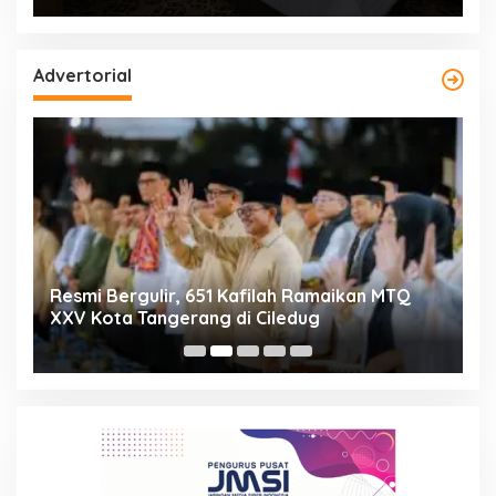
Advertorial
ng
Resmi Bergulir, 651 Kafilah Ramaikan MTQ
D
XXV Kota Tangerang di Ciledug
2
Mi