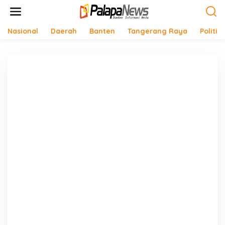
Lewati
ke
konten
Nasional
Daerah
Banten
Tangerang Raya
Politik