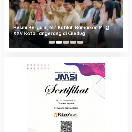
ng
Resmi Bergulir, 651 Kafilah Ramaikan MTQ
D
XXV Kota Tangerang di Ciledug
2
Mi