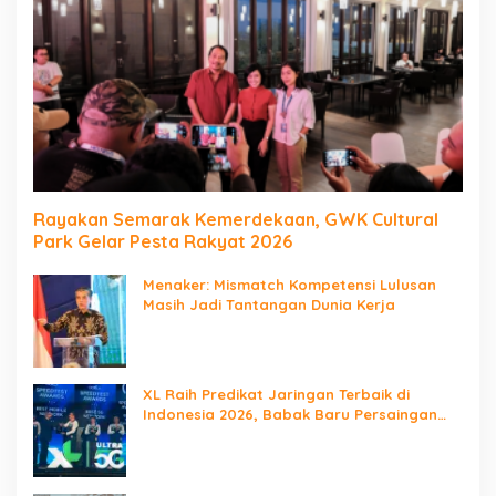
Rayakan Semarak Kemerdekaan, GWK Cultural
Park Gelar Pesta Rakyat 2026
Menaker: Mismatch Kompetensi Lulusan
Masih Jadi Tantangan Dunia Kerja
XL Raih Predikat Jaringan Terbaik di
Indonesia 2026, Babak Baru Persaingan
Jaringan Nasional!