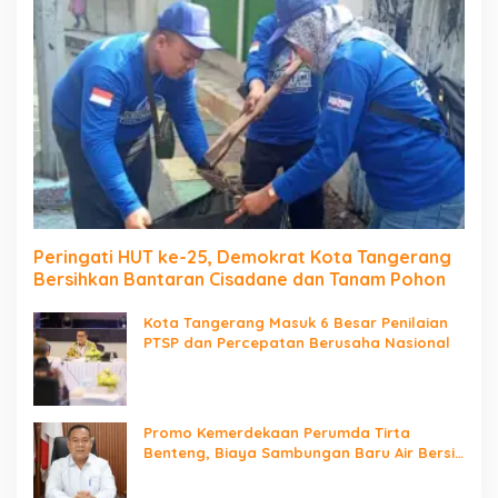
Peringati HUT ke-25, Demokrat Kota Tangerang
Bersihkan Bantaran Cisadane dan Tanam Pohon
Kota Tangerang Masuk 6 Besar Penilaian
PTSP dan Percepatan Berusaha Nasional
Promo Kemerdekaan Perumda Tirta
Benteng, Biaya Sambungan Baru Air Bersih
Cuma Rp237 Ribu