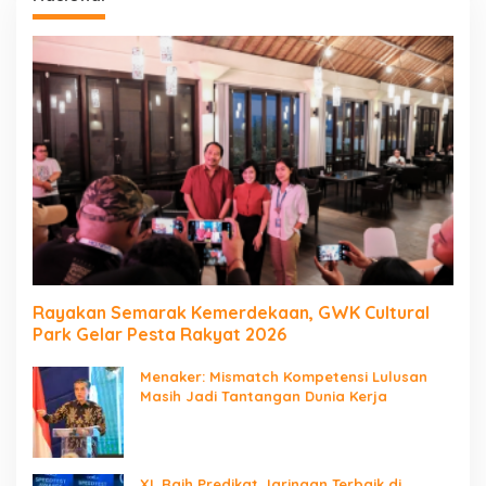
Rayakan Semarak Kemerdekaan, GWK Cultural
Park Gelar Pesta Rakyat 2026
Menaker: Mismatch Kompetensi Lulusan
Masih Jadi Tantangan Dunia Kerja
XL Raih Predikat Jaringan Terbaik di