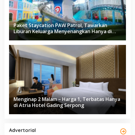
Paket Staycation PAW Patrol, Tawarkan
Liburan Keluarga Menyenangkan Hanya di
Herloom Hotel BSD
Menginap 2 Malam – Harga 1, Terbatas Hanya
di Atria Hotel Gading Serpong
Advertorial