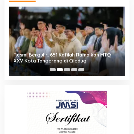
ng
Resmi Bergulir, 651 Kafilah Ramaikan MTQ
D
XXV Kota Tangerang di Ciledug
2
Mi