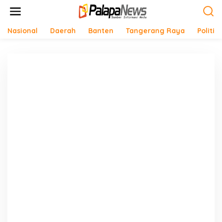
Lewati
ke
konten
Nasional
Daerah
Banten
Tangerang Raya
Politik