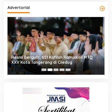
Advertorial
ng
Resmi Bergulir, 651 Kafilah Ramaikan MTQ
D
XXV Kota Tangerang di Ciledug
2
Mi