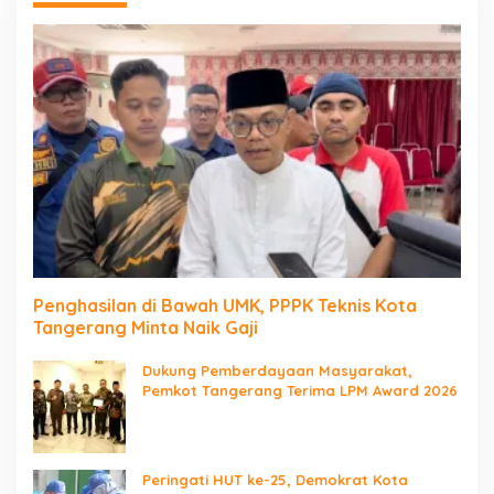
Penghasilan di Bawah UMK, PPPK Teknis Kota
Tangerang Minta Naik Gaji
Dukung Pemberdayaan Masyarakat,
Pemkot Tangerang Terima LPM Award 2026
Peringati HUT ke-25, Demokrat Kota