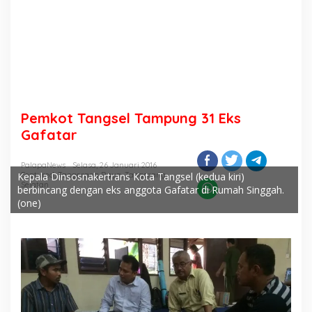
Pemkot Tangsel Tampung 31 Eks
Gafatar
PalapaNews
Selasa, 26 Januari 2016
Kepala Dinsosnakertrans Kota Tangsel (kedua kiri)
Featured
,
Tangerang Raya
,
Tangerang
Selatan
berbincang dengan eks anggota Gafatar di Rumah Singgah.
(one)