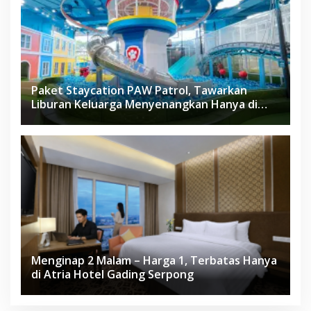
Paket Staycation PAW Patrol, Tawarkan
Liburan Keluarga Menyenangkan Hanya di
Herloom Hotel BSD
Menginap 2 Malam – Harga 1, Terbatas Hanya
di Atria Hotel Gading Serpong