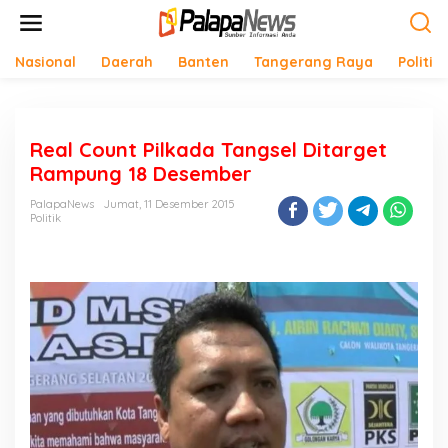
Lewati
ke
konten
Nasional
Daerah
Banten
Tangerang Raya
Politik
Real Count Pilkada Tangsel Ditarget
Rampung 18 Desember
PalapaNews
Jumat, 11 Desember 2015
Politik