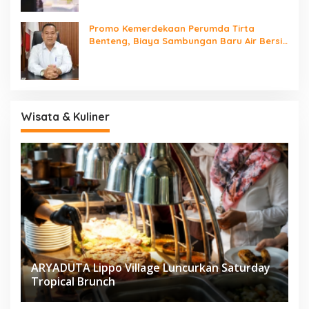
Promo Kemerdekaan Perumda Tirta
Benteng, Biaya Sambungan Baru Air Bersih
Cuma Rp237 Ribu
Wisata & Kuliner
ARYADUTA Lippo Village Luncurkan Saturday
Tropical Brunch