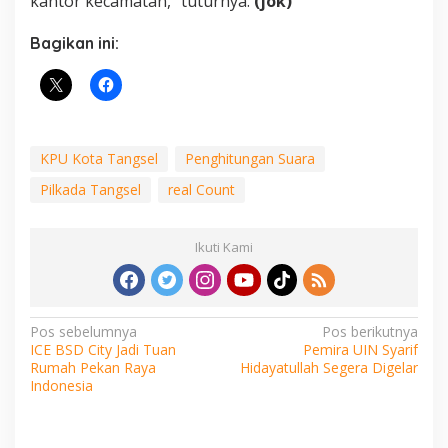
kantor kecamatan,” tuturnya.
(jok)
Bagikan ini:
KPU Kota Tangsel
Penghitungan Suara
Pilkada Tangsel
real Count
Ikuti Kami
Navigasi
Pos sebelumnya
Pos berikutnya
ICE BSD City Jadi Tuan
Pemira UIN Syarif
pos
Rumah Pekan Raya
Hidayatullah Segera Digelar
Indonesia