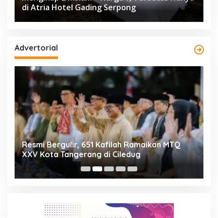
di Atria Hotel Gading Serpong
Advertorial
ng
Resmi Bergulir, 651 Kafilah Ramaikan MTQ
D
XXV Kota Tangerang di Ciledug
2
Mi