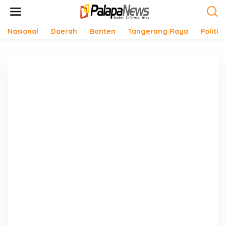
Lewati
ke
konten
Nasional
Daerah
Banten
Tangerang Raya
Politik