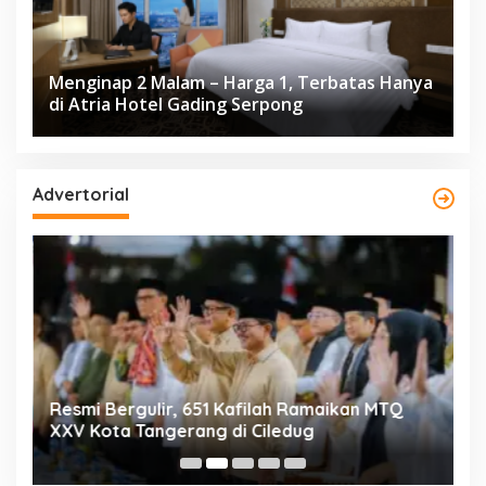
Menginap 2 Malam – Harga 1, Terbatas Hanya
di Atria Hotel Gading Serpong
Advertorial
ng
Resmi Bergulir, 651 Kafilah Ramaikan MTQ
D
XXV Kota Tangerang di Ciledug
2
Mi