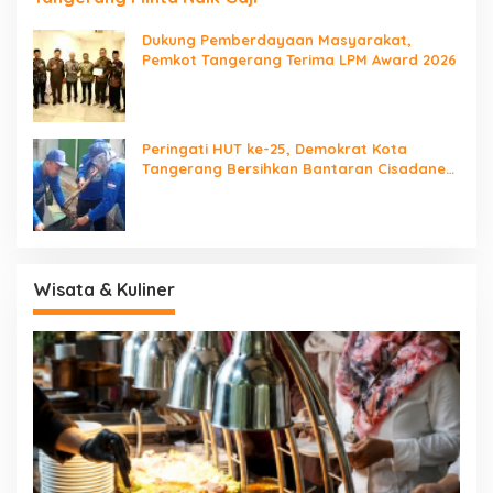
Dukung Pemberdayaan Masyarakat,
Pemkot Tangerang Terima LPM Award 2026
Peringati HUT ke-25, Demokrat Kota
Tangerang Bersihkan Bantaran Cisadane
dan Tanam Pohon
Wisata & Kuliner